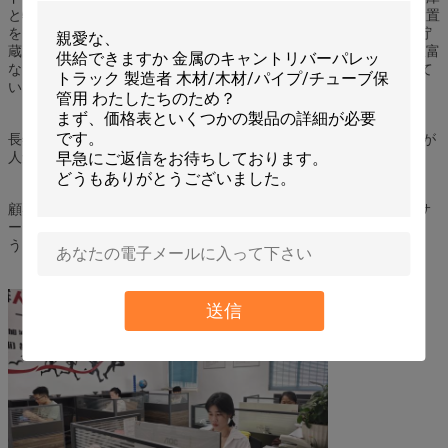
と物流機器会社です. 私たちは設計に特化した,貯蔵設備の製造と設置
を目的とし,世界中のすべての顧客に費用対効果の高い空間利用の貯
蔵ソリューションを提供する工場面積2万平方メートル以上,経験豊富
なR&Dエンジニア8人を含む100人以上の熟練したスタッフを持って
います.
長年の努力により,私たちは国内市場だけでなく,国際市場でも製品が
人気を得ています.国内外の顧客の賛美を得ています.
顧客に最高の製品と最高のサービスを提供し続けます. "品質第一,サ
ービス第一"の目標を共有し,共に発展し,繁栄した未来を創りましょ
う.
送信