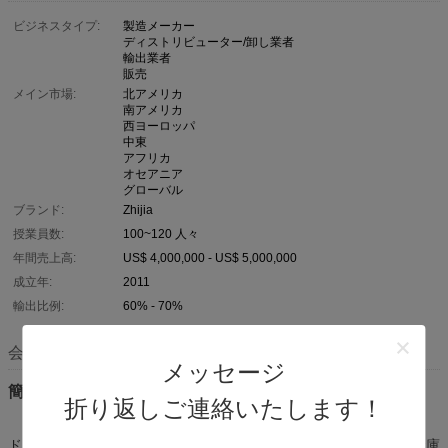
ビジネスタイプ:
製造メーカー
ディストリビューター/卸し業者
輸出業者
販売
メイン市場:
北アメリカ
南アメリカ
西ヨーロッパ
中東
アフリカ
オセアニア
グローバル
ブランド:
Zhijia
授業員数:
100~120 人々
年間売上高:
US$ 4,000,000 - US$ 5,000,000
成立年:
2011
輸出比例:
60% - 70%
会社概要
メッセージ
簡潔な紹介
折り返しご連絡いたします！
ドングアン・ジジヤ 貯蔵設備株式会社
2011年に設立され,プロの倉庫