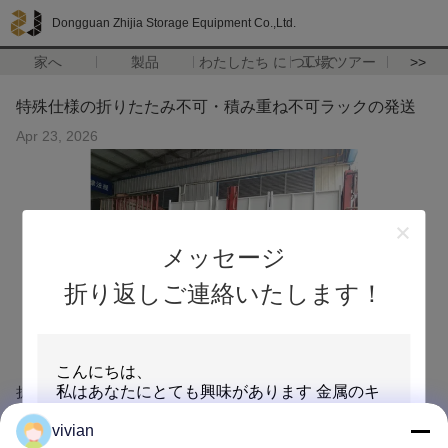
Dongguan Zhijia Storage Equipment Co.,Ltd.
家へ
製品
わたしたち に つい て
工場 ツアー
>>
特殊仕様の折りたたみ不可・積み重ね不可ラックの発送
Apr 23, 2026
メッセージ
折り返しご連絡いたします！
折りたたみ不可,積み重ね不可の特殊仕様のラックの出荷
vivian