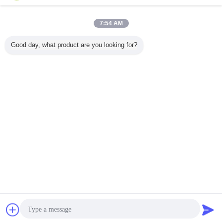
Recommended Products
7:54 AM
Good day, what product are you looking for?
倉庫用の重量貨物
ワークショップの
倉庫収納ソリュー
重量倉庫
棚
小型部品の組織の
ション 高容量の重
量倉庫
ための軽量調節可
量収納ラック
能な鋼製ストレー
ジラック (100-
300kg/レベル負
送信
言語を変えて下さい
荷)
Japanese
ホーム
|
わたしたち に つい て
|
連絡 ください
|
地図
|
プライバシーポリシー
デスクトップの眺め
Copyright © 2017 - 2026 Dongguan Zhijia Storage Equipment Co.,Ltd..
All rights reserved.
チャット
見積依頼