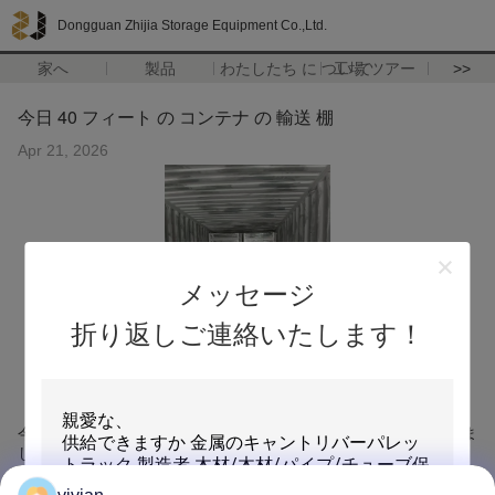
Dongguan Zhijia Storage Equipment Co.,Ltd.
家へ
製品
わたしたち に つい て
工場 ツアー
>>
今日 40 フィート の コンテナ の 輸送 棚
Apr 21, 2026
メッセージ
折り返しご連絡いたします！
今朝は40フィートのコンテナを 積み重ねたラックで 海外に送りま
した