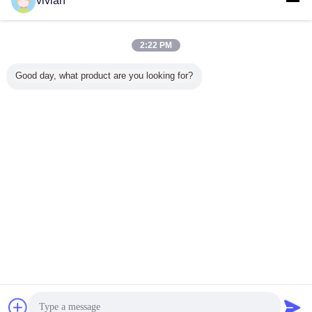
vivian
Recommended Products
2:22 PM
Good day, what product are you looking for?
メザンリンシステ
モジュラルの工業
工業用鋼製の硬い
重荷倉庫
ム用 粉末付き産業
用メザンナイン床
黄色のストレージ
ット 鋼
用貯蔵ラック
のアイデアは,スペ
ラック 最大2千kg/
ースと生産性を最
パレット重量容量
大化します
送信
言語を変えて下さい
Japanese
ホーム
|
わたしたち に つい て
|
連絡 ください
|
地図
|
プライバシーポリシー
デスクトップの眺め
Copyright © 2017 - 2026 Dongguan Zhijia Storage Equipment Co.,Ltd..
All rights reserved.
チャット
見積依頼