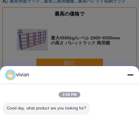
重荷用梁ラック
重荷工業用棚棚
重荷パレット収納ラック
札:
,
,
最高の価格で
最大4500kg/レベル 2000~6500mm
の高さ パレットラック 商用棚
続行
vivian
重量収納用ラック
多く
3:56 PM
Good day, what product are you looking for?
Q235B 複合板付
鋼鉄 倉庫 倉庫 棚
工業用調整可能な
カスタマ
き鋼倉庫用重量ス
貨物 貨物 貨物 貨
重荷パレットラッ
た 固い倉
トレージラック
物 貨物 貨物
ク
ット 棚 
た電磁線
キ