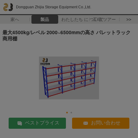
Dongguan Zhijia Storage Equipment Co.,Ltd.
家へ
製品
わたしたち に つい て
工場 ツアー
>>
最大4500kg/レベル 2000~6500mmの高さ パレットラック
商用棚
ベストプライス
お問い合わせ