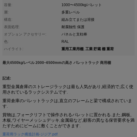
容量:
1000〜4500kg/パレット
層:
多重レベル
構造:
組み立てまたは溶接
表面処理:
耐腐蝕性 保護
オプション アクセサリー:
パネルと支柱棒
色:
RAL
重用工業用棚
工業 貯蔵 棚 重荷
ハイライト:
,
最大4500kg/レベル 2000~6500mmの高さ パレットラック 商用棚
記述:
重型金属倉庫のストレージラックは最も人気があり,経済的で,広く使
用されているラックシステムです.
重荷倉庫のパレットラックは,直立のフレームと梁で構成されていま
す.
貨物は,フォークリフトで操作されるパレットに置かれる.また,鋼板,
木板,ワイヤーメッシュデッキ,金属箱など,顧客の異なる保管要求を満
たすためにビームに敷くことができます.
重荷用ラック構造計画-ジジア.pdf