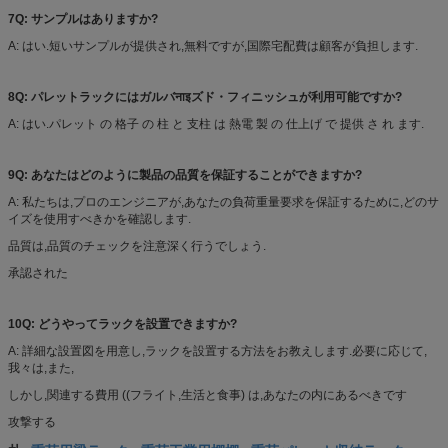
7Q: サンプルはありますか?
A: はい.短いサンプルが提供され,無料ですが,国際宅配費は顧客が負担します.
8Q: パレットラックにはガルバनाइズド・フィニッシュが利用可能ですか?
A: はい.パレット の 格子 の 柱 と 支柱 は 熱電 製 の 仕上げ で 提供 さ れ ます.
9Q: あなたはどのように製品の品質を保証することができますか?
A: 私たちは,プロのエンジニアが,あなたの負荷重量要求を保証するために,どのサ
イズを使用すべきかを確認します.
品質は,品質のチェックを注意深く行うでしょう.
承認された
10Q: どうやってラックを設置できますか?
A: 詳細な設置図を用意し,ラックを設置する方法をお教えします.必要に応じて,
我々は,また,
しかし,関連する費用 ((フライト,生活と食事) は,あなたの内にあるべきです
攻撃する