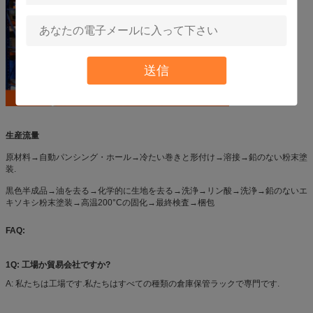
送信
生産流量
原材料→自動パンシング・ホール→冷たい巻きと形付け→溶接→鉛のない粉末塗
装.
黒色半成品→油を去る→化学的に生地を去る→洗浄→リン酸→洗浄→鉛のないエ
キソキシ粉末塗装→高温200°Cの固化→最終検査→梱包
FAQ:
1Q: 工場か貿易会社ですか?
A: 私たちは工場です.私たちはすべての種類の倉庫保管ラックで専門です.