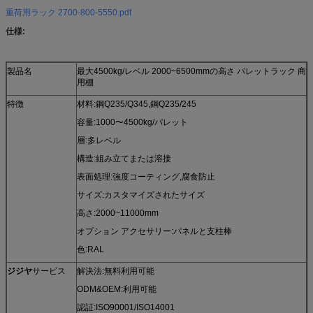
重荷用ラック 2700-800-5550.pdf
仕様:
製品名
最大4500kg/レベル 2000~6500mmの高さ パレットラック 商
用棚
特徴
材料:鋼Q235/Q345,鋼Q235/245
容量:1000〜4500kg/パレット
層:多レベル
構造:組み立てまたは溶接
表面処理:強度コーティング,腐食防止
サイズ:カスタマイズされたサイズ
高さ:2000~11000mm
オプション アクセサリー:パネルと支柱棒
色:RAL
ジジヤ
サービス
解決法:無料利用可能
ODM&OEM:利用可能
認証:ISO90001/ISO14001