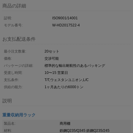
商品の詳細
証明:
ISO9001/14001
モデル番号:
W-HD2017522-4
お支払配送条件
最小注文数量:
20セット
価格:
交渉可能
パッケージの詳細:
標準的な輸出耐航性のあるパッキング
受渡し時間:
10〜15 営業日
支払条件:
T/T,ウェスタンユニオン,L/C
供給の能力:
1ヶ月あたりの6000トン
説明
重量収納用ラック
製品名:
商用棚
材料:
鉄鋼Q235/Q345 鉄鋼Q235/245