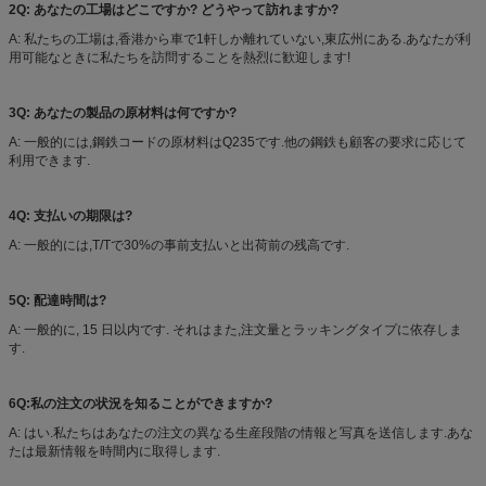
2Q: あなたの工場はどこですか? どうやって訪れますか?
A: 私たちの工場は,香港から車で1軒しか離れていない,東広州にある.あなたが利
用可能なときに私たちを訪問することを熱烈に歓迎します!
3Q: あなたの製品の原材料は何ですか?
A: 一般的には,鋼鉄コードの原材料はQ235です.他の鋼鉄も顧客の要求に応じて
利用できます.
4Q: 支払いの期限は?
A: 一般的には,T/Tで30%の事前支払いと出荷前の残高です.
5Q: 配達時間は?
A: 一般的に, 15 日以内です. それはまた,注文量とラッキングタイプに依存しま
す.
6Q:私の注文の状況を知ることができますか?
A: はい.私たちはあなたの注文の異なる生産段階の情報と写真を送信します.あな
たは最新情報を時間内に取得します.