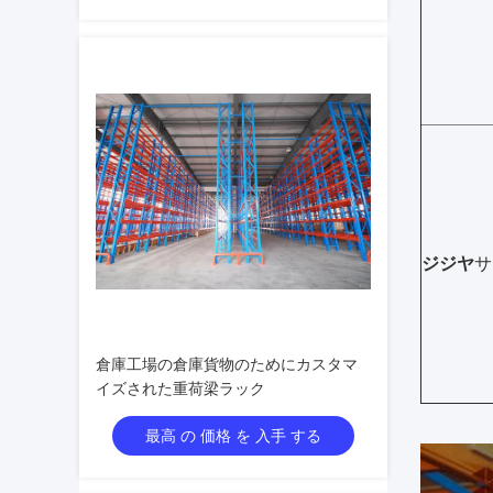
ジジヤ
サ
倉庫工場の倉庫貨物のためにカスタマ
イズされた重荷梁ラック
最高 の 価格 を 入手 する