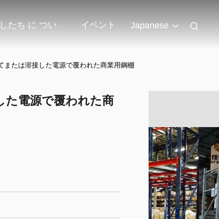
したち に つい
イベント
Japanese
組み立てまたは溶接した電源で覆われた商業用鋼棚
溶接した電源で覆われた商