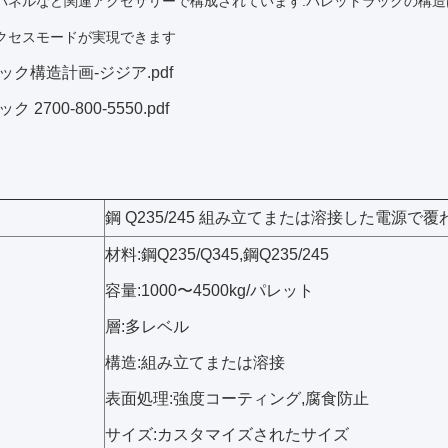
ドパネルなど関連アクセサリーで構成されています.パレットラックの構造
アクセスモードが実現できます
ック構造計画-ジジア.pdf
 2700-800-5550.pdf
鋼 Q235/245 組み立てまたは溶接した電源で
材料:鋼Q235/Q345,鋼Q235/245
容量:1000〜4500kg/パレット
層:多レベル
構造:組み立てまたは溶接
表面処理:強度コーティング,腐食防止
サイズ:カスタマイズされたサイズ