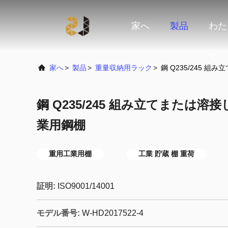
家へ
製品
わた
て
家へ
>
製品
>
重量収納用ラック
>
鋼 Q235/245 
鋼 Q235/245 組み立てまたは
業用鋼棚
重用工業用棚
工業 貯蔵 棚 重荷
証明:
ISO9001/14001
モデル番号:
W-HD2017522-4