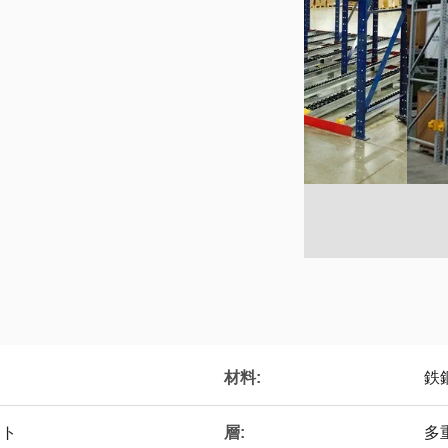
材料:
鉄鋼
層:
ット
多