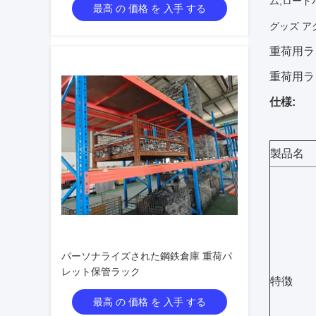
ム,ロー
最高 の 価格 を 入手 する
グッズ 
重荷用ラ
重荷用ラック
仕様:
製品名
パーソナライズされた鋼鉄倉庫 重荷パ
レット保管ラック
特徴
最高 の 価格 を 入手 する