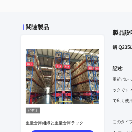
関連製品
製品説
鋼 Q2
記述:
重荷パレ
ックです
で広く使用
ビデオ
このタイ
重量倉庫組織と重量倉庫ラック