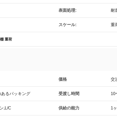
表面処理:
耐
スケール:
重
 棚 重荷
価格
交
受渡し時間
のあるパッキング
10
供給の能力
,L/C
1