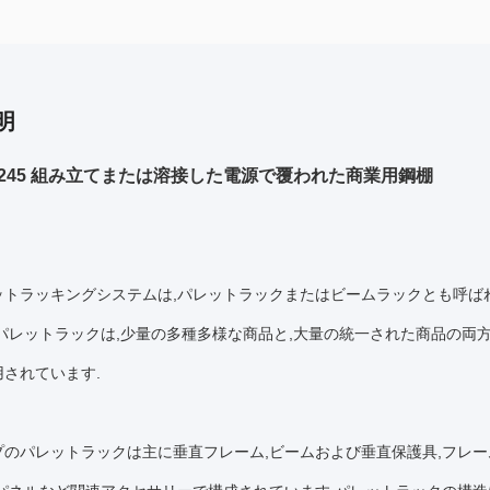
明
35/245 組み立てまたは溶接した電源で覆われた商業用鋼棚
ットラッキングシステムは,パレットラックまたはビームラックとも呼ばれ
.パレットラックは,少量の多種多様な商品と,大量の統一された商品の両
されています.
プのパレットラックは主に垂直フレーム,ビームおよび垂直保護具,フレー