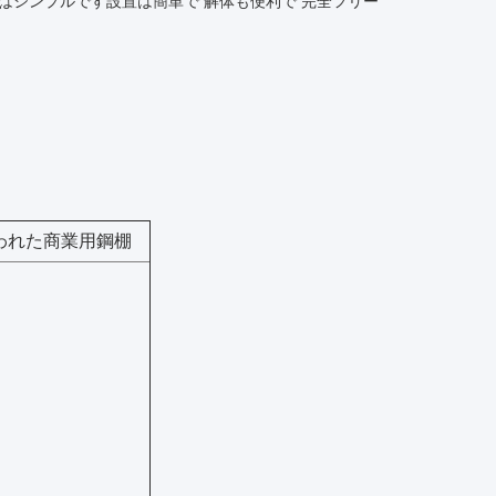
はシンプルです設置は簡単で 解体も便利で 完全フリー
覆われた商業用鋼棚