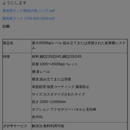
ようにします.
重荷用ラック構造計画-ジジア.pdf
重荷用ラック 2700-800-5550.pdf
仕様:
製品名
最大4500kg/レベル 組み立てまたは溶接された倉庫棚システ
ム
特徴
材料:鋼Q235/Q345,鋼Q235/245
容量:1000〜4500kg/パレット
層:多レベル
構造:組み立てまたは溶接
表面処理:強度コーティング,腐食防止
サイズ:カスタマイズされたサイズ
高さ:2000~11000mm
オプション アクセサリー:パネルと支柱棒
色:RAL
ジジヤ
サービス
解決法:無料利用可能