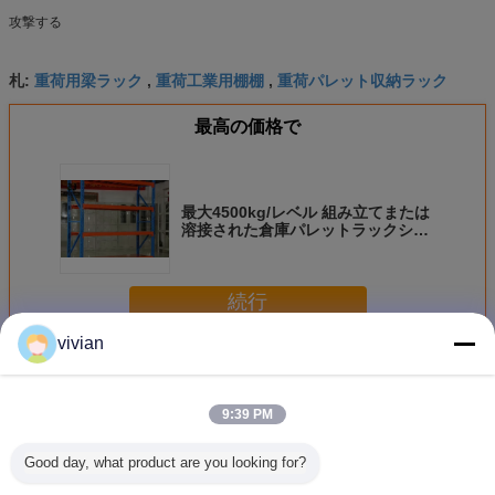
攻撃する
重荷用梁ラック
重荷工業用棚棚
重荷パレット収納ラック
札:
,
,
最高の価格で
最大4500kg/レベル 組み立てまたは
溶接された倉庫パレットラックシス
テム
続行
vivian
重量収納用ラック
多く
9:39 PM
Good day, what product are you looking for?
Q235B 複合板付
鋼鉄 倉庫 倉庫 棚
工業用調整可能な
カスタマ