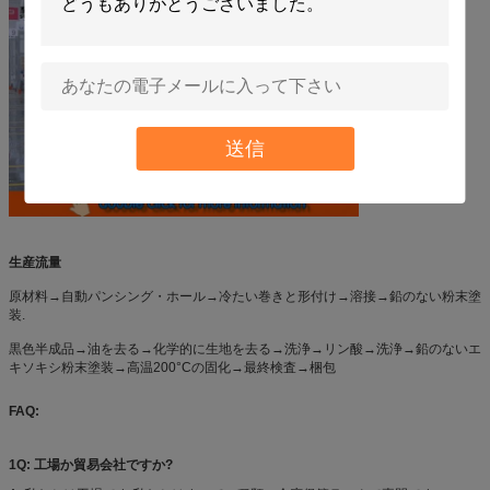
送信
生産流量
原材料→自動パンシング・ホール→冷たい巻きと形付け→溶接→鉛のない粉末塗
装.
黒色半成品→油を去る→化学的に生地を去る→洗浄→リン酸→洗浄→鉛のないエ
キソキシ粉末塗装→高温200°Cの固化→最終検査→梱包
FAQ:
1Q: 工場か貿易会社ですか?