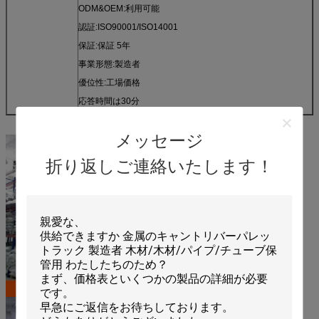
ODM&OEM:利用可能
認証:ISO90001/ISO14001
保証:保証 5年
事業形態:製造者
優位性:工場価格
応答時間は30分
メッセージ
折り返しご連絡いたします！