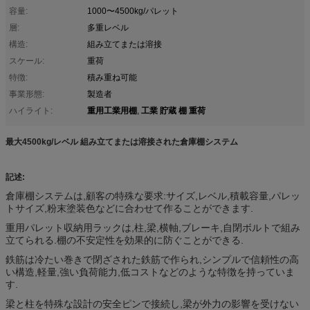
容量:
1000〜4500kg/パレット
層:
多重レベル
構造:
組み立てまたは溶接
スケール:
重荷
特徴:
積み重ね可能
事業形態:
製造者
重用工業用棚
工業 貯蔵 棚 重荷
ハイライト:
,
最大4500kg/レベル 組み立てまたは溶接された倉庫棚システム
記述:
倉庫棚システムは,顧客の特殊な要求:サイズ,レベル,積載容量,パレッ
トサイズ,粉末塗装色などに合わせて作ることができます.
重用パレット収納用ラックは,柱,梁,横軸,ブレーキ,自閉ボルトで組み
立てられる.棚の不安定性を効果的に防ぐことができる.
鉄筋は冷たい巻きで閉ざされた鉄筋で作られ,シンプルで信頼性の高
い構造,軽量,強い負荷能力,低コストなどのような特徴を持っていま
す.
梁と柱を特殊な設計の安全ピンで接続し,梁が外力の影響を受けない