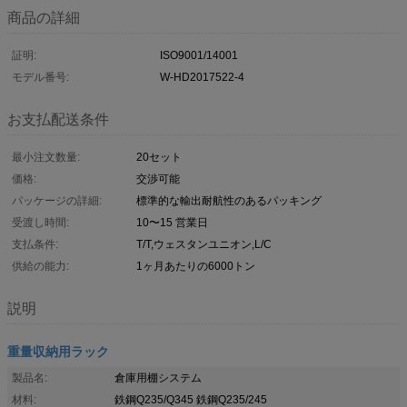
商品の詳細
証明:
ISO9001/14001
モデル番号:
W-HD2017522-4
お支払配送条件
最小注文数量:
20セット
価格:
交渉可能
パッケージの詳細:
標準的な輸出耐航性のあるパッキング
受渡し時間:
10〜15 営業日
支払条件:
T/T,ウェスタンユニオン,L/C
供給の能力:
1ヶ月あたりの6000トン
説明
重量収納用ラック
製品名:
倉庫用棚システム
材料:
鉄鋼Q235/Q345 鉄鋼Q235/245