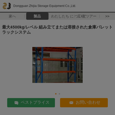
Dongguan Zhijia Storage Equipment Co.,Ltd.
家へ
製品
わたしたち に つい て
工場 ツアー
>>
最大4500kg/レベル 組み立てまたは溶接された倉庫パレット
ラックシステム
ベストプライス
お問い合わせ