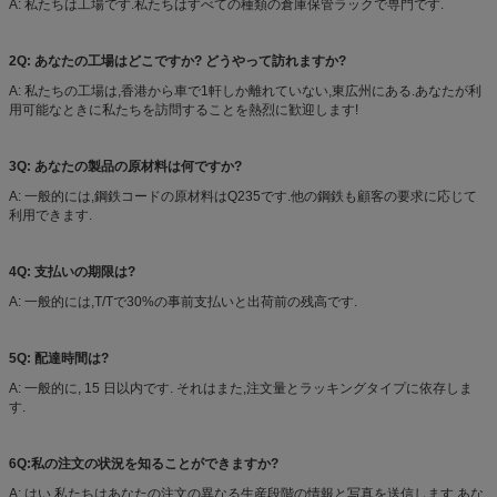
A: 私たちは工場です.私たちはすべての種類の倉庫保管ラックで専門です.
2Q: あなたの工場はどこですか? どうやって訪れますか?
A: 私たちの工場は,香港から車で1軒しか離れていない,東広州にある.あなたが利
用可能なときに私たちを訪問することを熱烈に歓迎します!
3Q: あなたの製品の原材料は何ですか?
A: 一般的には,鋼鉄コードの原材料はQ235です.他の鋼鉄も顧客の要求に応じて
利用できます.
4Q: 支払いの期限は?
A: 一般的には,T/Tで30%の事前支払いと出荷前の残高です.
5Q: 配達時間は?
A: 一般的に, 15 日以内です. それはまた,注文量とラッキングタイプに依存しま
す.
6Q:私の注文の状況を知ることができますか?
A: はい.私たちはあなたの注文の異なる生産段階の情報と写真を送信します.あな