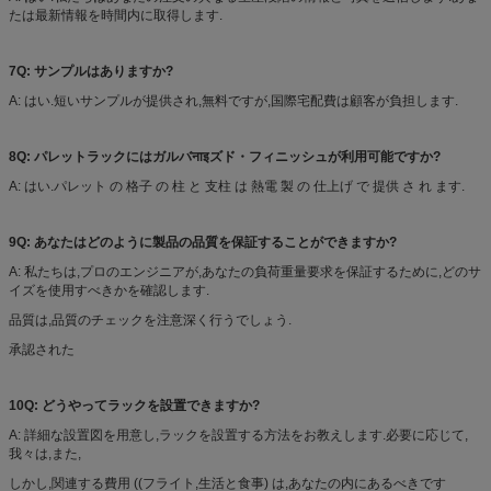
たは最新情報を時間内に取得します.
7Q: サンプルはありますか?
A: はい.短いサンプルが提供され,無料ですが,国際宅配費は顧客が負担します.
8Q: パレットラックにはガルバनाइズド・フィニッシュが利用可能ですか?
A: はい.パレット の 格子 の 柱 と 支柱 は 熱電 製 の 仕上げ で 提供 さ れ ます.
9Q: あなたはどのように製品の品質を保証することができますか?
A: 私たちは,プロのエンジニアが,あなたの負荷重量要求を保証するために,どのサ
イズを使用すべきかを確認します.
品質は,品質のチェックを注意深く行うでしょう.
承認された
10Q: どうやってラックを設置できますか?
A: 詳細な設置図を用意し,ラックを設置する方法をお教えします.必要に応じて,
我々は,また,
しかし,関連する費用 ((フライト,生活と食事) は,あなたの内にあるべきです