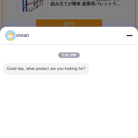
組み立てが簡単 産業用パレットラッ
クシステム
続行
vivian
中程度のストレージラック
多く
5:01 PM
Good day, what product are you looking for?
倉庫 鋼 中級 スト
中型調節式収納ラ
調節可能な中型倉
耐久性の
レージ ストレージ
ック 鉄鋼工業用棚
庫用ラック 工業用
中級用棚
ストレージ ストレ
ラック
倉庫用棚システム
倉庫収納
ージ ストレージ
垂直フ
ストレージ ストレ
ージ ストレージ
言語を変えて下さい
ストレージ ストレ
ージ ストレージ
Japanese
ストレージ ストレ
ージ ストレージ
ストレージ ストレ
ージ ストレージ
ストレージ ストレ
ージ ストレージ