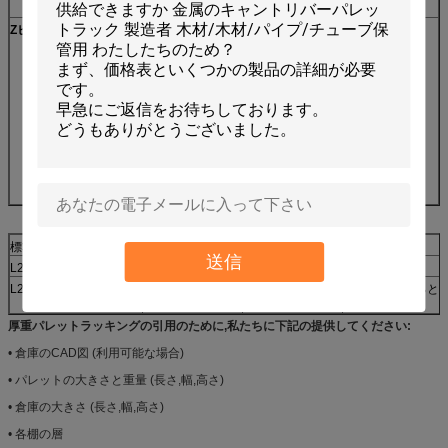
Z
ヒジヤ
サービス
解決法:無料利用可能
ODM&OEM:利用可能
認証:ISO90001/ISO14001
保証:保証 5年
事業形態:製造者
優位性:工場価格
応答時間は30分
標準 サイズ
層
荷重
波長 (mm)
送信
L2000*D600*H2000mm
4
200~300kg/層
60*40*1です0
L2000*D600*H2000mm
4
400~500kg/層
80*40*1 とすると
2
厚重パレットラッキングの引用のために,私たちに下記の提供してください:
• 倉庫のCAD図 (利用可能な場合)
• パレットの大きさと重量 (長さ,幅,高さ)
• 倉庫の大きさ (長さ,幅,高さ)
• 各棚の層