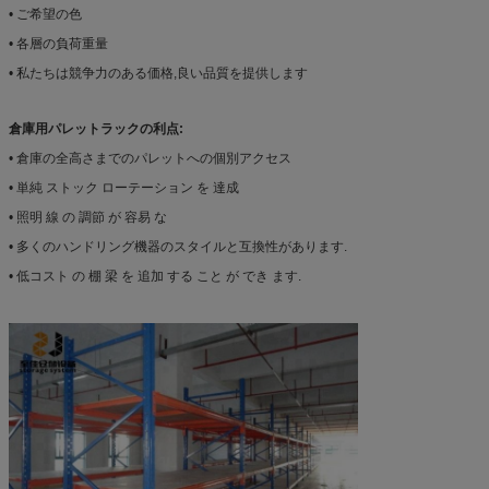
• ご希望の色
• 各層の負荷重量
• 私たちは競争力のある価格,良い品質を提供します
倉庫用パレットラックの利点:
• 倉庫の全高さまでのパレットへの個別アクセス
• 単純 ストック ローテーション を 達成
• 照明 線 の 調節 が 容易 な
• 多くのハンドリング機器のスタイルと互換性があります.
• 低コスト の 棚 梁 を 追加 する こと が でき ます.