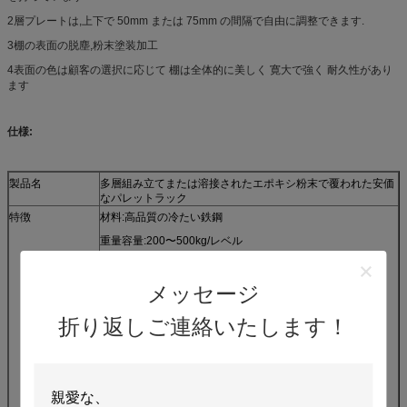
2層プレートは,上下で 50mm または 75mm の間隔で自由に調整できます.
3棚の表面の脱塵,粉末塗装加工
4表面の色は顧客の選択に応じて 棚は全体的に美しく 寛大で強く 耐久性があり
ます
仕様:
製品名
多層組み立てまたは溶接されたエポキシ粉末で覆われた安価
なパレットラック
特徴
材料:高品質の冷たい鉄鋼
重量容量:200〜500kg/レベル
タイプ:多レベル
メッセージ
構造:簡単に組み立てたり,溶接したり
表面処理:エポキシ粉末 塗装/電化
折り返しご連絡いたします！
サイズ:カスタム
高さ:1500~11000mm
パーツ:あなたの要求に応じて
カラー:カスタマイズ可能