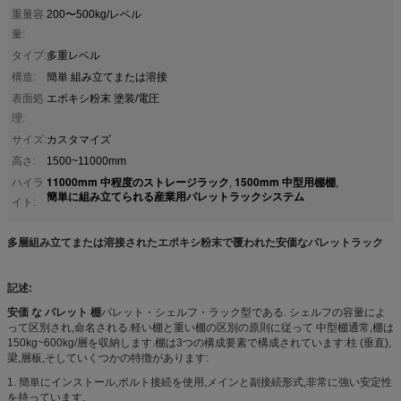
重量容
200〜500kg/レベル
量:
タイプ:
多重レベル
構造:
簡単 組み立てまたは溶接
表面処
エポキシ粉末 塗装/電圧
理:
サイズ:
カスタマイズ
高さ:
1500~11000mm
11000mm 中程度のストレージラック
1500mm 中型用棚棚
ハイラ
,
,
簡単に組み立てられる産業用パレットラックシステム
イト:
多層組み立てまたは溶接されたエポキシ粉末で覆われた安価なパレットラック
記述:
安価 な パレット 棚
パレット・シェルフ・ラック型である. シェルフの容量によ
って区別され,命名される.軽い棚と重い棚の区別の原則に従って 中型棚通常,棚は
150kg~600kg/層を収納します.棚は3つの構成要素で構成されています:柱 (垂直),
梁,層板,そしていくつかの特徴があります:
1. 簡単にインストール,ボルト接続を使用,メインと副接続形式,非常に強い安定性
を持っています.