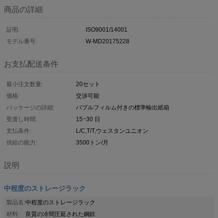
商品の詳細
証明:
ISO9001/14001
モデル番号:
W-MD20175228
お支払配送条件
最小注文数量:
20セット
価格:
交渉可能
パッケージの詳細:
バブルフィルム付きの標準輸出紙箱
受渡し時間:
15~30 日
支払条件:
L/C,T/T,ウェスタンユニオン
供給の能力:
3500トン/月
説明
中程度のストレージラック
製品名:
中程度のストレージラック
材料:
良質の冷間圧延された鋼鉄