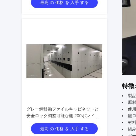
最高 の 価格 を 入手 する
特徴
製品
原材
グレー鋼移動ファイルキャビネットと
使用
安全ロック調整可能な棚 200ポンド重
鍵
量容量
材料
最高 の 価格 を 入手 する
組み
ポ