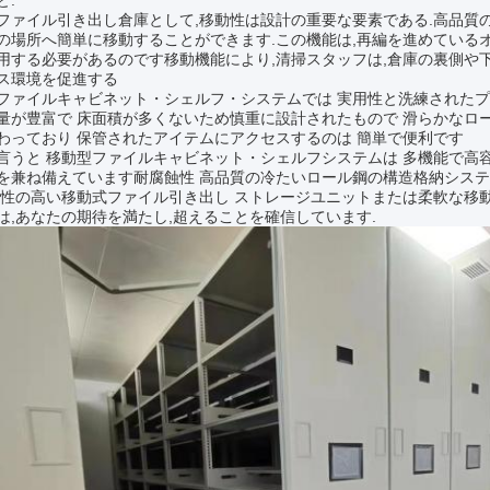
と.
ファイル引き出し倉庫として,移動性は設計の重要な要素である.高品質の
の場所へ簡単に移動することができます.この機能は,再編を進めている
用する必要があるのです移動機能により,清掃スタッフは,倉庫の裏側や
ス環境を促進する
ファイルキャビネット・シェルフ・システムでは 実用性と洗練された
量が豊富で 床面積が多くないため慎重に設計されたもので 滑らかなロ
わっており 保管されたアイテムにアクセスするのは 簡単で便利です
言うと 移動型ファイルキャビネット・シェルフシステムは 多機能で高容
を兼ね備えています耐腐蝕性 高品質の冷たいロール鋼の構造格納システ
頼性の高い移動式ファイル引き出し ストレージユニットまたは柔軟な移
は,あなたの期待を満たし,超えることを確信しています.