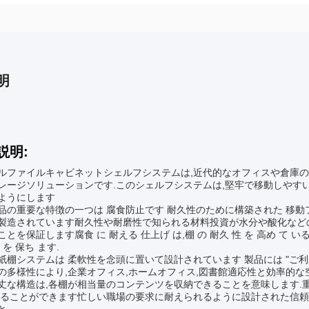
明
説明:
ルファイルキャビネットシェルフシステムは,近代的なオフィスや倉庫の
レージソリューションです.このシェルフシステムは,堅牢で移動しやす
ようにします
品の重要な特徴の一つは 腐食防止です 耐久性のために構築された 移動
製造されています耐久性や耐磨性で知られる材料投資が水分や酸化など
とを保証します腐食 に 耐える 仕上げ は,棚 の 耐久 性 を 高め て いる
 を 保ち ます.
紙棚システムは 柔軟性を念頭に置いて設計されています 製品には "ご
の多様性により,企業オフィス,ホームオフィス,図書館適応性と効率的な
丈な構造は,各棚が相当量のコンテンツを収納できることを意味します.
もることができます忙しい職場の要求に耐えられるように設計された信