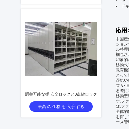
ド
応用
中国産
ション
ル整理
梱包さ
印象的
移動式
教育機
とって
湿気や
ズ や
る際に
調整可能な棚 安全ロックと3点鍵ロック
移動型
す.フ
は,フ
最高 の 価格 を 入手 する
全体的に
を探し
ース管