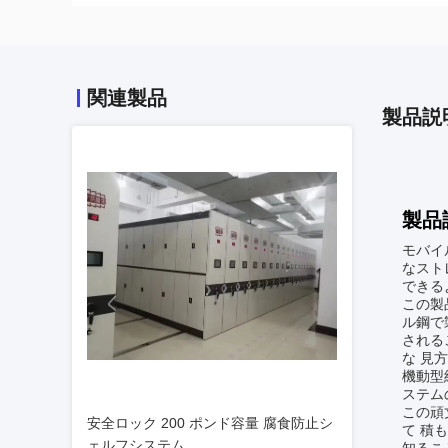
関連製品
製品説
製品
モバイ
なスト
できる
この製
ル鋼で
されるこ
な 見方
機動型
ステム
この頑
安全ロック 200 ポンド容量 腐食防止シ
て 積
ェルフシステム