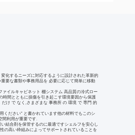
 変化するニーズに対応するように設計された革新的
い重要な書類や事務用品を 必要に応じて簡単に移動
ファイルキャビネット 棚システム 高品質の冷式ロー
の時間とともに損傷を引き起こす環境要因から保護
 だけ で なく,さまざまな 事務所 の 環境 で 専門 的
利用ください" と書かれています他の材料でもこのシ
空間利用が重要です.
重い結合剤を保管するのに最適ですシェルフを安心し
頼性の高い枠組みによってサポートされていることを