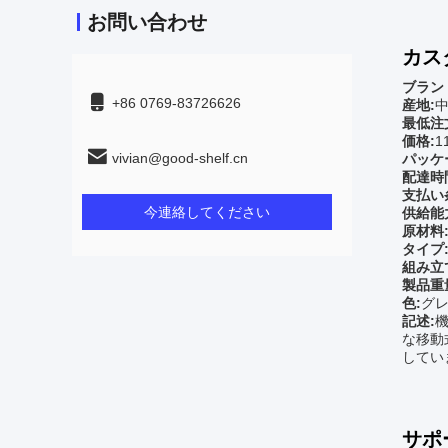
お問い合わせ
カス
ブラン
+86 0769-83726626
産地:
最低注
価格:
1
vivian@good-shelf.cn
パッケ
配達時
支払い
今連絡してください
供給能
原材料
タイプ
組み立
製品重
色:
グ
記述:
な移動
してい
サポ