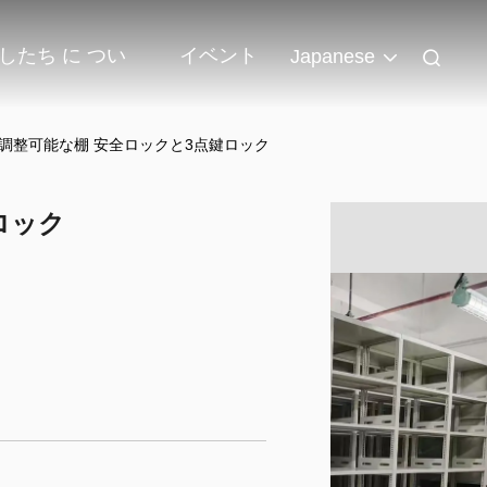
したち に つい
イベント
Japanese
調整可能な棚 安全ロックと3点鍵ロック
ロック