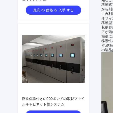
知るこ
移動式
から別
最高 の 価格 を 入手 する
に再利
オフィ
移動型
収納容
アが備
簡単に
移動性
す.信
の製品
腐食保護付きの200ポンドの鋼製ファイ
ルキャビネット棚システム