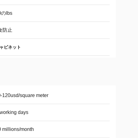
0のlbs
食防止
ャビネット
-120usd/square meter
working days
 millions/month