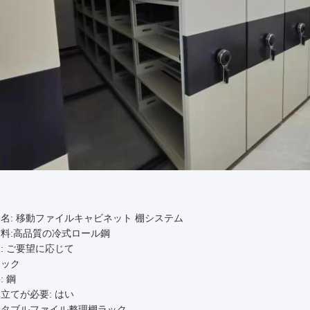
:
名: 移動ファイルキャビネット 棚システム
料:高品質の冷式ロール鋼
: ご要望に応じて
ロック
: 鋼
立てが必要: はい
ータブルファイル整理棚ラック