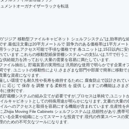
キュメントオーガナイザーラックを転送
:
の"ジジア 移動型ファイルキャビネット シェルフシステム"は,効率的
です.最低注文量は20平方メートルで 競争力のある価格帯は1平方メート
用ラックは,アクセス可能で手頃な価格です.各ユニットは,15日以内に
れています.これらの移動型紙保管棚システムへの支払いは,T/Tで行うことが
な供給能力を誇っており,大量の需要を容易に満たしています.
ファイル抽出し 貯蔵装置の実用性は 汎用的な使用で明らかです企業オ
関です. ユニットの移動性により,さまざまな部門や部屋で簡単に移動で
貴重な資産になります.
厳しい環境でも耐久性や長寿を維持するために 腐食防止で設計されています調
 量 に 応じ て 保存 を 調整 する 柔軟性 を 提供 し ますこの機能は
特に便利です.
紙貯蔵棚システムの組み立てが必要ですが,プロセスは単純で,ユニット
ァイルキャビネットとしての特殊用途が明らかになります, 文書の大量の
ァイルへのアクセスと取得を容易にする機能が含まれています.生産性を向
,Zhijia Moving File Cabinets シェルフシステムは,信頼
ている企業や組織にとってスマートな投資です.現代の作業スペースの変
理のための不可欠なツールになります.