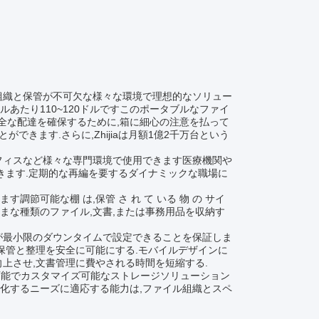
な組織と保管が不可欠な様々な環境で理想的なソリュー
ルあたり110~120ドルですこのポータブルなファイ
安全な配達を確保するために,箱に細心の注意を払って
できます.さらに,Zhijiaは月額1億2千万台という
フィスなど様々な専門環境で使用できます医療機関や
きます.定期的な再編を要するダイナミックな職場に
節可能な棚 は,保管 さ れ て いる 物 の サイ
,さまざまな種類のファイル,文書,または事務用品を収納す
が最小限のダウンタイムで設定できることを保証しま
保管と整理を安全に可能にする.モバイルデザインに
上させ,文書管理に費やされる時間を短縮する.
性があり,携帯可能でカスタマイズ可能なストレージソリューション
化するニーズに適応する能力は,ファイル組織とスペ