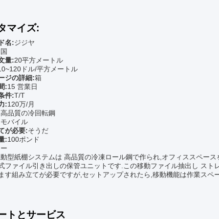
タマイズ:
ド名:
ジジヤ
中国
文量:
20平方メートル
10~120ドル/平方メートル
ージの詳細:
箱
間:
15 営業日
条件:
T/T
力:
120万/月
:
高品質の冷回転鋼
:
モバイル
てが必要:
そうだ
量:
100ポンド
レー
機動型紙棚システムは 高品質の冷凍ロール鋼で作られ,オフィススペース
式ファイル引き出しの保管ユニットです.この移動ファイル抽出し スト
ます組み立てが必要ですが,セットアップされたら,移動機能は作業スペ
ートとサービス