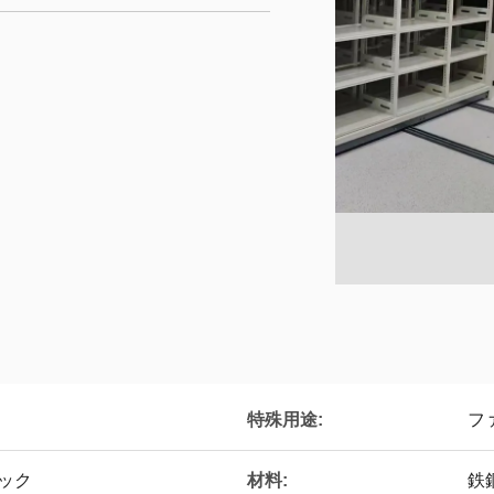
特殊用途:
フ
ック
材料:
鉄