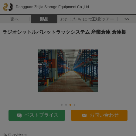
Dongguan Zhijia Storage Equipment Co.,Ltd.
家へ
製品
わたしたち に つい て
工場 ツアー
>>
ラジオシャトルパレットラックシステム 産業倉庫 倉庫棚
ベストプライス
お問い合わせ
商品の詳細