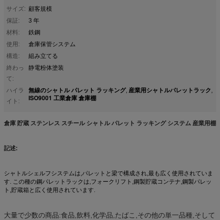
サイズ:
顧客規模
保証:
3 年
材料:
鉄鋼
使用:
倉庫保管システム
構造:
組み立てる
終わっ
静電粉体塗装
て:
無線のシャトル パレット ラッキング
産業用シャトルパレットラック
ハイラ
,
,
ISO9001 工業倉庫 倉庫棚
イト:
倉庫 貯蔵 ステンレス スチール シャトル パレット ラッキング システム 産業用棚
記述:
シャトルシェルフシステムは,パレットと梁で構成され,最も広く使用されていま
す.
この種の鋼パレットラックは,フォークリフト,鋼製貯蔵コンテナ,鋼製パレッ
ト,貯蔵箱と広く使用されています.
大量で少数の商品:食品,飲料,化学品,たばこ,その他の単一品種,そして