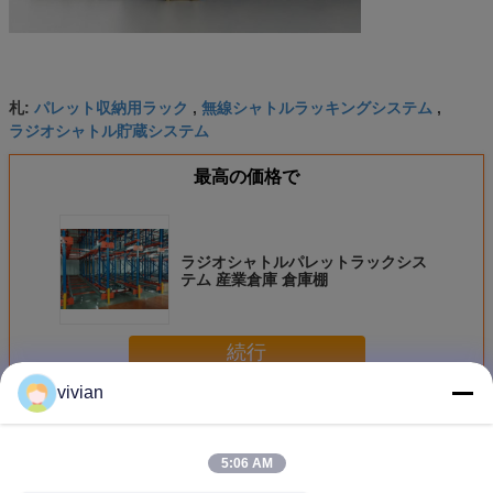
パレット収納用ラック
無線シャトルラッキングシステム
札:
,
,
ラジオシャトル貯蔵システム
最高の価格で
ラジオシャトルパレットラックシス
テム 産業倉庫 倉庫棚
続行
vivian
シャトル・パレット・ラック
多く
5:06 AM