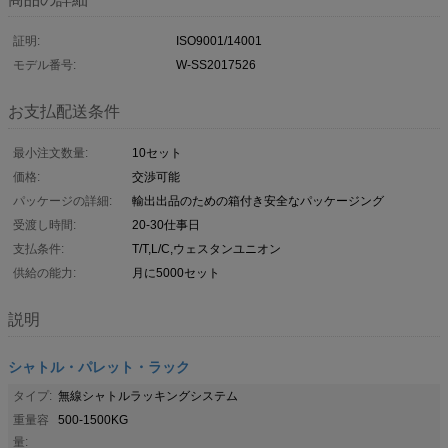
証明:
ISO9001/14001
モデル番号:
W-SS2017526
お支払配送条件
最小注文数量:
10セット
価格:
交渉可能
パッケージの詳細:
輸出出品のための箱付き安全なパッケージング
受渡し時間:
20-30仕事日
支払条件:
T/T,L/C,ウェスタンユニオン
供給の能力:
月に5000セット
説明
シャトル・パレット・ラック
タイプ:
無線シャトルラッキングシステム
重量容
500-1500KG
量: