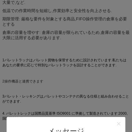
大量で,など.
低温での作業時間を短縮し,作業効率と安全性を向上させる.
期限管理: 厳格な要件を対象とする商品,FIFO操作管理の倉庫を必要
とする
倉庫の容量を増やす: 倉庫の容量が限られているため,倉庫の容量を最
大限に活用する必要があります.
1パレットラックは,パレット貨物を保管するために設計されています.私たちは
あなたの要求に応じて特別なパレットラックを設計することができます.
2操作機器と連携できます
3パレット・レッキングは,パレットやコンテナの異なる仕様と組み合わせること
ができます.
4. パレットレックは国際品質基準 ISO9001 に準拠して製造されています:2000,
国際設計規格SEMA,FEM,AS4084
メッセージ