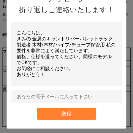
各レベルはピッチあたり75mmで調整可能で,最大負荷は25000kgで最大長さは
12メートルである.各レベル負荷は,梁長に応じて200kgから6000kgsである.
折り返しご連絡いたします！
異なる素材から作られ,さまざまなサイズで,実用的な積み重ね可能なパレットラ
ックに使用できます.
特徴と利点
フレーム
高さ (3~15m)
深さ (600~1,200mm)
縦切断: 90 x 70; 100 x 80; 120 x 95mm
厚さ:1.8/2.0/2.3/2.5mm
ビーム
長さ (1200~3600mm)
梁の切断: 80 x 50; 100 x 50; 120 x 50; 140 x 50;160*50mm
厚さ: 1.5mm から 3.0mm
負荷
容量
1~5トン/層
- MOQ 1セット
- 傾き: 75か76mm
- 配達時間: 7~15日
- 支払期間:T/T (30%の手数料) またはL/C
送信
- 必要アクセサリー:無料
- 梱包:ストレッチフィルムと紙箱
- 生産能力:月3000セット
ほか
-
主な市場:オーストラリア,ヨーロッパ,アジア,中米,南米,北ア