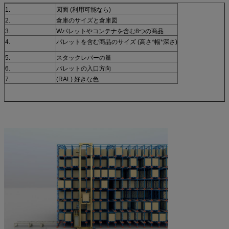
注:このサイズは私たちの標準のみです.様々な荷重とレベルを持つ異なるサイズ
1.
図面 (利用可能なら)
れます.
2.
倉庫のサイズと倉庫図
3.
W
パレットやコンテナを含む8つの商品
4.
パレットを含む商品のサイズ (高さ*幅*深さ)
5.
スタックレバーの量
6.
パレットの入口方向
7.
(RAL) 好きな色