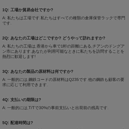
1Q: 工場か貿易会社ですか?
A: 私たちは工場です.私たちはすべての種類の倉庫保管ラックで専門
です.
2Q: あなたの工場はどこですか? どうやって訪れますか?
A: 私たちの工場は,香港から車で1軒の距離にある,チアンのドングア
ン市にあります.あなたが利用可能なときに私たちを訪問することを
熱烈に歓迎します!
3Q: あなたの製品の原材料は何ですか?
A: 一般的には,鋼鉄コードの原材料はQ235です.他の鋼鉄も顧客の要
求に応じて利用できます.
4Q: 支払いの期限は?
A: 一般的には,T/Tで30%の事前支払いと出荷前の残高です.
5Q: 配達時間は?