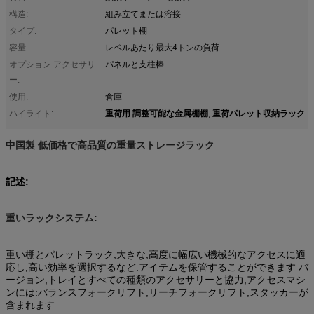
構造:
組み立てまたは溶接
タイプ:
パレット棚
容量:
レベルあたり最大4トンの負荷
オプション アクセサリ
パネルと支柱棒
ー:
使用:
倉庫
重荷用 調整可能な金属棚棚
重荷パレット収納ラック
ハイライト:
,
中国製 低価格で高品質の重量ストレージラック
記述:
重いラックシステム:
重い棚とパレットラック,大きな,高度に幅広い機械的なアクセスに適
応し,高い効率を選択するなど.アイテムを保管することができます バ
ージョン,トレイとすべての種類のアクセサリーと協力,アクセスマシ
ンには:バランスフォークリフト,リーチフォークリフト,スタッカーが
含まれます.