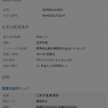
証明:
ISO9001/14001
モデル番号:
W-HD2017522-6
お支払配送条件
最小注文数量:
20セット
価格:
交渉可能
パッケージの詳細:
標準的な輸出耐航性のあるパッキング
受渡し時間:
10〜15 営業日
支払条件:
T/T,ウェスタンユニオン,L/C
供給の能力:
1ヶ月あたりの6000トン
説明
重量収納用ラック
名前:
工業 貯蔵 棚 重荷
終わって:
腐食防止
材料:
鉄鋼Q235/Q345 鉄鋼Q235/245