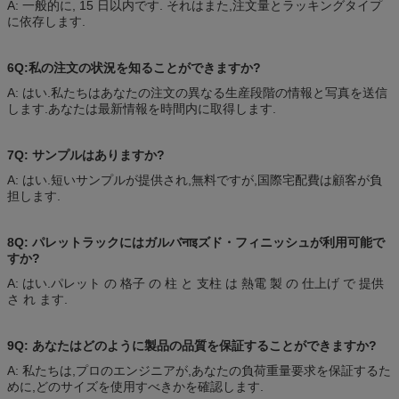
A: 一般的に, 15 日以内です. それはまた,注文量とラッキングタイプ
に依存します.
6Q:私の注文の状況を知ることができますか?
A: はい.私たちはあなたの注文の異なる生産段階の情報と写真を送信
します.あなたは最新情報を時間内に取得します.
7Q: サンプルはありますか?
A: はい.短いサンプルが提供され,無料ですが,国際宅配費は顧客が負
担します.
8Q: パレットラックにはガルバनाइズド・フィニッシュが利用可能で
すか?
A: はい.パレット の 格子 の 柱 と 支柱 は 熱電 製 の 仕上げ で 提供
さ れ ます.
9Q: あなたはどのように製品の品質を保証することができますか?
A: 私たちは,プロのエンジニアが,あなたの負荷重量要求を保証するた
めに,どのサイズを使用すべきかを確認します.