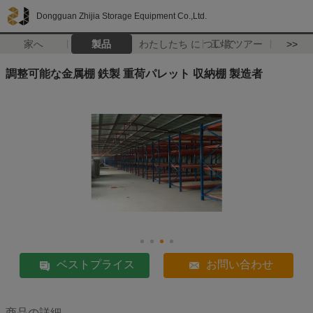
Dongguan Zhijia Storage Equipment Co.,Ltd.
家へ
製品
わたしたち に つい て
工場 ツアー
>>
調整可能な金属棚 鉄製 重荷パレット 収納棚 製造者
ベストプライス
お問い合わせ
商品の詳細