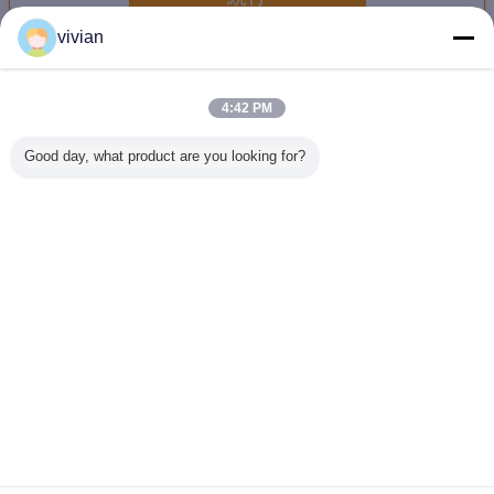
vivian
重量収納用ラック
多く
4:42 PM
Good day, what product are you looking for?
Q235B 複合板付
鋼鉄 倉庫 倉庫 棚
工業用調整可能な
カスタマ
き鋼倉庫用重量ス
貨物 貨物 貨物 貨
重荷パレットラッ
た 固い倉
トレージラック
物 貨物 貨物
ク
ット 棚 
た電磁線
キ
言語を変えて下さい
Japanese
ホーム
|
わたしたち に つい て
|
連絡 ください
|
地図
|
プライバシーポリシー
デスクトップの眺め
Copyright © 2017 - 2026 Dongguan Zhijia Storage Equipment Co.,Ltd..
All rights reserved.