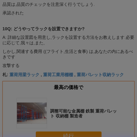
品質は,品質のチェックを注意深く行うでしょう.
承認された
10Q: どうやってラックを設置できますか?
A: 詳細な設置図を用意し,ラックを設置する方法をお教えします.必要
に応じて,我々は,また,
しかし,関連する費用 ((フライト,生活と食事) は,あなたの内にあるべ
きです
攻撃する
重荷用梁ラック
重荷工業用棚棚
重荷パレット収納ラック
札:
,
,
最高の価格で
調整可能な金属棚 鉄製 重荷パレッ
ト 収納棚 製造者
続行