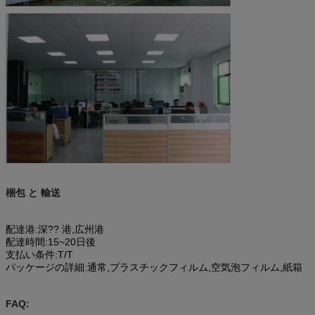
梱包 と 輸送
配達港:深?? 港,広州港
配達時間:15~20日後
支払い条件:T/T
パッケージの詳細:通常,プラスチックフィルム,空気泡フィルム,紙箱
FAQ: