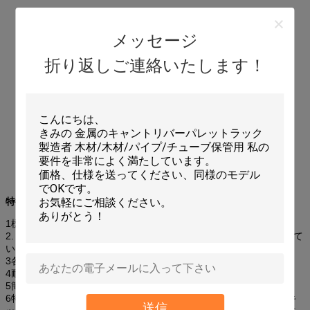
メッセージ
折り返しご連絡いたします！
特徴:
1標準サイズでほとんどのラックに収まる
2. 垂直空間を完全に利用; すべての種類の商品を保管するのに適して
います;
3各棚の荷重は4000kgに達する.
4耐久性のある仕上げ,清潔な外観,耐火性
5簡単にパレットを保管することができます.
6特殊な付属器具とデッキを使用して,パレット (コイル,ドラム,スキ
送信