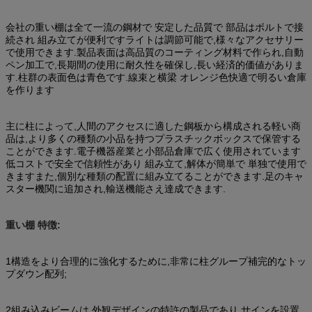
会社の重い棚は全て一流の鋼材で 安定した品質で 部品はボルトで接
続され 組み立てが便利ですライトは調節可能で,様々なアクセサリー
で使用できます.製品表面は高品質のコーティング材料で作られ,自動
ペン加工で,長期間の使用に耐久性を確保し,長い経済的価値がありま
す.柱群の表面色は青色です.線束と横梁 オレンジ色快適で明るい倉庫
を作ります
主に柱によって,人間のアクセスに適した鋼板から構成される軽い商
品は,より多くの種類の小品を持つプラスチックボックスで保管する
ことができます.電子機器産業と小部品倉庫で広く使用されています
低コストで安全で信頼性があり 組み立て,解体が簡単で 単独で使用で
きますまた,個別な種類の配置に組み立てることができます.足のキャ
スター機関に追加され,輸送機能さえ達成できます.
重い棚 特徴:
1構造をより合理的に強化するために,非常に柱グループ補完的なトッ
プダウン配列;
2組み込みビームは,外観デザインの特許の製品であり,サインを設置