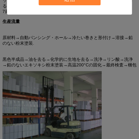
ッド) のほか,他の種類のユニット負荷をサポートできるラックを作
ることができます.
7最大の強さと価値のために設計された
生産流量
原材料→自動パンシング・ホール→冷たい巻きと形付け→溶接→鉛
のない粉末塗装.
黒色半成品→油を去る→化学的に生地を去る→洗浄→リン酸→洗浄
→鉛のないエキソキシ粉末塗装→高温200°Cの固化→最終検査→梱包