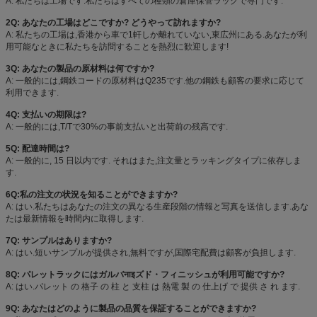
A: 私たちは工場です.私たちはすべての種類の倉庫保管ラックで専門です.
2Q: あなたの工場はどこですか? どうやって訪れますか?
A: 私たちの工場は,香港から車で1軒しか離れていない,東広州にある.あなたが利
用可能なときに私たちを訪問することを熱烈に歓迎します!
3Q: あなたの製品の原材料は何ですか?
A: 一般的には,鋼鉄コードの原材料はQ235です.他の鋼鉄も顧客の要求に応じて
利用できます.
4Q: 支払いの期限は?
A: 一般的には,T/Tで30%の事前支払いと出荷前の残高です.
5Q: 配達時間は?
A: 一般的に, 15 日以内です. それはまた,注文量とラッキングタイプに依存しま
す.
6Q:私の注文の状況を知ることができますか?
A: はい.私たちはあなたの注文の異なる生産段階の情報と写真を送信します.あな
たは最新情報を時間内に取得します.
7Q: サンプルはありますか?
A: はい.短いサンプルが提供され,無料ですが,国際宅配費は顧客が負担します.
8Q: パレットラックにはガルバनाइズド・フィニッシュが利用可能ですか?
A: はい.パレット の 格子 の 柱 と 支柱 は 熱電 製 の 仕上げ で 提供 さ れ ます.
9Q: あなたはどのように製品の品質を保証することができますか?