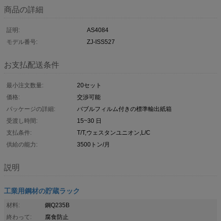
商品の詳細
証明:
AS4084
モデル番号:
ZJ-ISS527
お支払配送条件
最小注文数量:
20セット
価格:
交渉可能
パッケージの詳細:
バブルフィルム付きの標準輸出紙箱
受渡し時間:
15~30 日
支払条件:
T/T,ウェスタンユニオン,L/C
供給の能力:
3500トン/月
説明
工業用鋼材の貯蔵ラック
材料:
鋼Q235B
終わって:
腐食防止