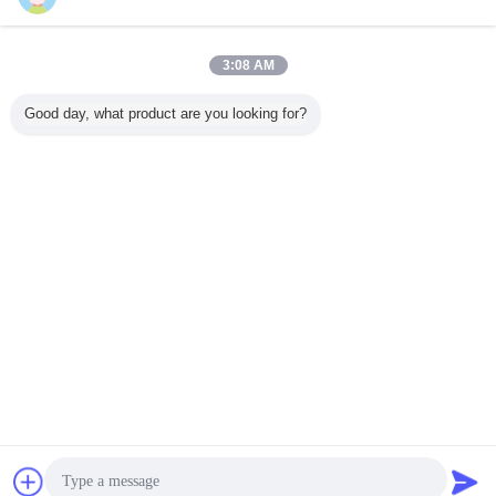
工業用鋼材の貯蔵ラック
多く
3:08 AM
Good day, what product are you looking for?
巨大な倉庫用にカ
多層産業用ラック
工業用鋼材の貯蔵
倉庫 産
スタマイズされた
ワイヤーメッシュ
ラックにドライブ
製造者 重
重用産業用鋼製貯
ガードでカスタマ
粉末塗装仕上げ
ットラック
蔵ラック
イズされたメザン
ム
ナイン
言語を変えて下さい
Japanese
ホーム
|
わたしたち に つい て
|
連絡 ください
|
地図
|
プライバシーポリシー
デスクトップの眺め
Copyright © 2017 - 2026 Dongguan Zhijia Storage Equipment Co.,Ltd..
All rights reserved.
チャット
見積依頼