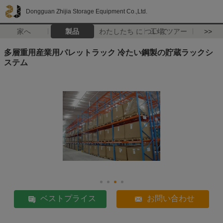
Dongguan Zhijia Storage Equipment Co.,Ltd.
家へ
製品
わたしたち に つい て
工場 ツアー
>>
多層重用産業用パレットラック 冷たい鋼製の貯蔵ラックシ
ステム
ベストプライス
お問い合わせ