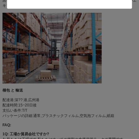
黒色半成品→油を去る→化学的に生地を去る→洗浄→リン酸→洗浄→鉛のないエ
キソキシ粉末塗装→高温200°Cの固化→最終検査→梱包
梱包 と 輸送
配達港:深?? 港,広州港
配達時間:15~20日後
支払い条件:T/T
パッケージの詳細:通常,プラスチックフィルム,空気泡フィルム,紙箱
FAQ:
1Q: 工場か貿易会社ですか?