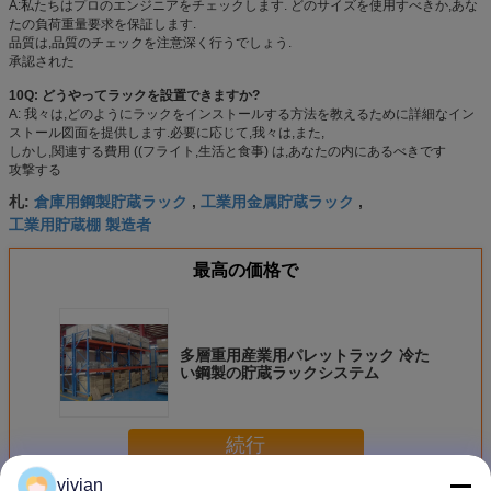
A:私たちはプロのエンジニアをチェックします. どのサイズを使用すべきか,あな
たの負荷重量要求を保証します.
品質は,品質のチェックを注意深く行うでしょう.
承認された
10Q: どうやってラックを設置できますか?
A: 我々は,どのようにラックをインストールする方法を教えるために詳細なイン
ストール図面を提供します.必要に応じて,我々は,また,
しかし,関連する費用 ((フライト,生活と食事) は,あなたの内にあるべきです
攻撃する
倉庫用鋼製貯蔵ラック
工業用金属貯蔵ラック
札:
,
,
工業用貯蔵棚 製造者
最高の価格で
多層重用産業用パレットラック 冷た
い鋼製の貯蔵ラックシステム
続行
vivian