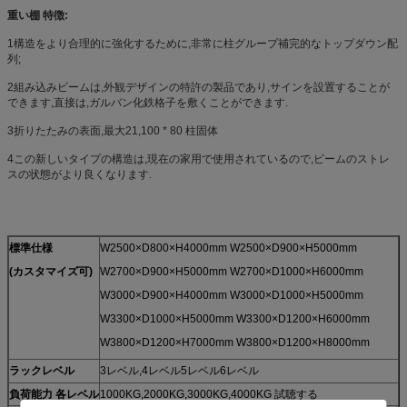
重い棚 特徴:
1構造をより合理的に強化するために,非常に柱グループ補完的なトップダウン配
列;
2組み込みビームは,外観デザインの特許の製品であり,サインを設置することが
できます,直接は,ガルバン化鉄格子を敷くことができます.
3折りたたみの表面,最大21,100 * 80 柱固体
4この新しいタイプの構造は,現在の家用で使用されているので,ビームのストレ
スの状態がより良くなります.
標準仕様
W2500×D800×H4000mm W2500×D900×H5000mm
(カスタマイズ可)
W2700×D900×H5000mm W2700×D1000×H6000mm
W3000×D900×H4000mm W3000×D1000×H5000mm
W3300×D1000×H5000mm W3300×D1200×H6000mm
W3800×D1200×H7000mm W3800×D1200×H8000mm
ラックレベル
3レベル,4レベル5レベル6レベル
負荷能力 各レベル
1000KG,2000KG,3000KG,4000KG 試聴する