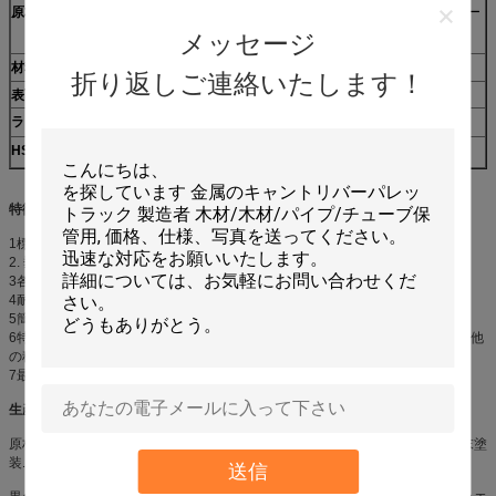
原材料
上海バオステールグループから購入された高品質の冷式ロー
ル鋼Q235B ((SS400)
メッセージ
材料の厚さ
1.5mm,1.8mm,2.0mm,2.5mm
折り返しご連絡いたします！
表面処理
デオイル,デストリング,粉末塗装
ラック色
標準ブルー,オレンジ,カスタマイズ可
HSコード
7308900000
特徴:
1標準サイズでほとんどのラックに収まる
2. 垂直空間を完全に利用; すべての種類の商品を保管するのに適しています;
3各棚の荷重は4000kgに達する.
4耐久性のある仕上げ,清潔な外観,耐火性
5簡単にパレットを保管することができます.
6特殊な付属器具とデッキを使用して,パレット (コイル,ドラム,スキッド) 以外,他
の種類の単位負荷をサポートできるラックを作成できます.
7最大の強さと価値のために設計された
生産流量
原材料→自動パンシング・ホール→冷たい巻きと形付け→溶接→鉛のない粉末塗
装.
送信