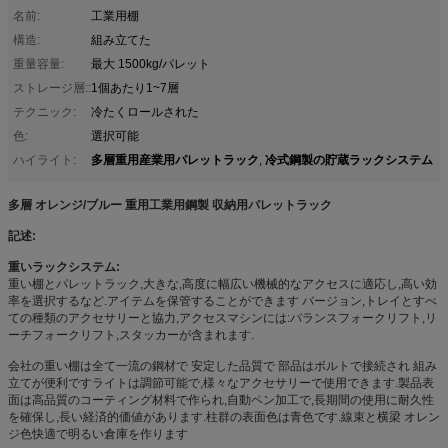
名前:
工業用棚
構造:
組み立てた
重量容量:
最大 1500kg/パレット
ストレージ層::
1個あたり1~7層
テクニック:
冷たくロールされた
色:
選択可能
多層重用産業用パレットラック
冷式鋼製の貯蔵ラックシステム
ハイライト:
,
多層 オレンジ/ブルー 重用工業用鋼製 収納用パレットラック
記述:
重いラックシステム:
重い棚とパレットラック,大きな,高度に幅広い機械的なアクセスに適応し,高い効
率を選択するなど.アイテムを保管することができます バージョン,トレイとすべ
ての種類のアクセサリーと協力,アクセスマシンには:バランスフォークリフト,リ
ーチフォークリフト,スタッカーが含まれます.
会社の重い棚は全て一流の鋼材で 安定した品質で 部品はボルトで接続され 組み
立てが便利ですライトは調節可能で,様々なアクセサリーで使用できます.製品表
面は高品質のコーティング材料で作られ,自動ペン加工で,長期間の使用に耐久性
を確保し,長い経済的価値があります.柱群の表面色は青色です.線束と横梁 オレン
ジ色快適で明るい倉庫を作ります