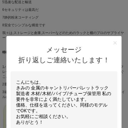
5迅速な配送と輸送
6セキュリティは最高だ
7静的粉末コーティング
8安全でシンプルな構造です
我々は,ストレージと倉庫,スーパーなどのためのラックと棚のプロのサプライヤ
ーです.
メッセージ
特徴:
折り返しご連絡いたします！
1パレット・ラックは,パレットのための特殊な貯蔵ラックです.それは,垂直なフ
レームと梁からできています.それは,スクリューのゆるぎのために不均衡を防ぐ
ことができます.
2垂直線上には 2つの穴の間には 75mm の線が 2つあります
3箱ビームは,両端に1回パンチ型のコネクタを持つ2つの閉ざされたCプロファイ
ルの溶接から構成されています.それは扭曲と歪みを防ぐことができます.