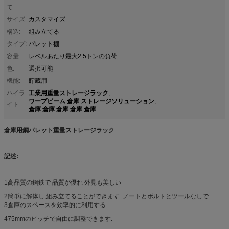
て:
サイズ:
カスタマイズ
構造:
組み立てる
タイプ:
パレット棚
容量:
レベルあたり最大2.5トンの負荷
色:
選択可能
機能:
貯蔵用
工業用重量ストレージラック
ハイラ
,
ワープビーム 倉庫 ストレージソリューション
,
イト:
倉庫 倉庫 倉庫 倉庫 倉庫
倉庫用鋼パレット重量ストレージラック
記述:
1高品質の鋼鉄で 品質が優れ 外見も美しい
2簡単に解体し,組み立てることができます. ノートとボルトとツールなしで.
3倉庫のスペースを効率的に利用する.
475mmのピッチで自由に調整できます.