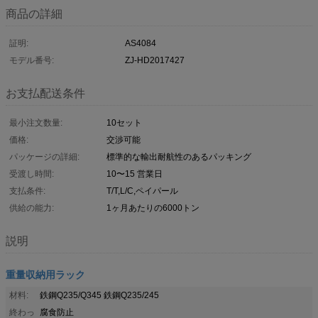
商品の詳細
証明:
AS4084
モデル番号:
ZJ-HD2017427
お支払配送条件
最小注文数量:
10セット
価格:
交渉可能
パッケージの詳細:
標準的な輸出耐航性のあるパッキング
受渡し時間:
10〜15 営業日
支払条件:
T/T,L/C,ペイパール
供給の能力:
1ヶ月あたりの6000トン
説明
重量収納用ラック
材料:
鉄鋼Q235/Q345 鉄鋼Q235/245
終わっ
腐食防止