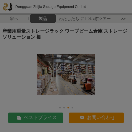
Dongguan Zhijia Storage Equipment Co.,Ltd.
家へ
製品
わたしたち に つい て
工場 ツアー
>>
産業用重量ストレージラック ワープビーム倉庫 ストレージ
ソリューション 棚
ベストプライス
お問い合わせ