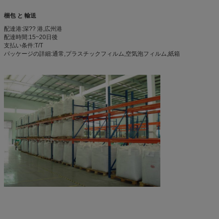
梱包 と 輸送
配達港:深?? 港,広州港
配達時間:15~20日後
支払い条件:T/T
パッケージの詳細:通常,プラスチックフィルム,空気泡フィルム,紙箱