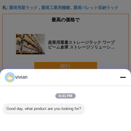
重荷用梁ラック
重荷工業用棚棚
重荷パレット収納ラック
札:
,
,
最高の価格で
産業用重量ストレージラック ワープ
ビーム倉庫 ストレージソリューショ
ン 棚
続行
vivian
重量収納用ラック
多く
6:41 PM
Good day, what product are you looking for?
Q235B 複合板付
鋼鉄 倉庫 倉庫 棚
工業用調整可能な
カスタマ
き鋼倉庫用重量ス
貨物 貨物 貨物 貨
重荷パレットラッ
た 固い倉
トレージラック
物 貨物 貨物
ク
ット 棚 
た電磁線