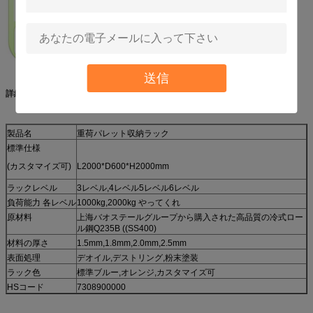
送信
詳細は
製品名
重荷パレット収納ラック
標準仕様
(カスタマイズ可)
L2000*D600*H2000mm
ラックレベル
3レベル,4レベル5レベル6レベル
負荷能力 各レベル
1000kg,2000kg やってくれ
原材料
上海バオステールグループから購入された高品質の冷式ロー
ル鋼Q235B ((SS400)
材料の厚さ
1.5mm,1.8mm,2.0mm,2.5mm
表面処理
デオイル,デストリング,粉末塗装
ラック色
標準ブルー,オレンジ,カスタマイズ可
HSコード
7308900000