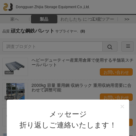
Dongguan Zhijia Storage Equipment Co.,Ltd.
家へ
製品
わたしたち に つい て
工場 ツアー
>>
頑丈な鋼鉄パレット
品質
サプライヤー.
(8)
ヘビーデューティー産業用倉庫で使用する半舗装スチ
ールパレット
お問い合わせ
2000kg 容量 重用鋼 収納ラック 重用収納用需要に合
わせて調整可能
お問い合わせ
重荷倉庫用鋼パレット 鋼パレット
メッセージ
お問い合わせ
折り返しご連絡いたします！
倉庫 メタル ユーロパレット 積み重ねられる鋼パレッ