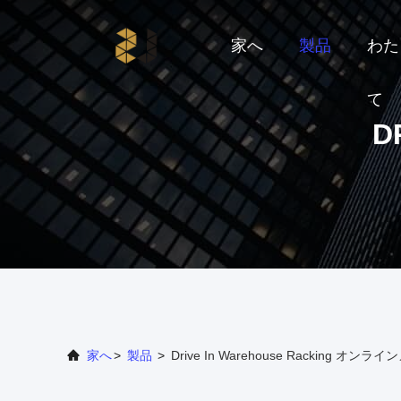
家へ
製品
わた
て
D
家へ
>
製品
>
Drive In Warehouse Racking オン