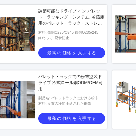
調節可能なドライブ イン パレッ
ト・ラッキング・システム, 冷蔵庫
用のパレット・ラック・ストレー
ジ・システム
材料: 鉄鋼Q235/Q345 鉄鋼Q235/245
終わって: 腐食防止
最高 の 価格 を 入手 する
パレット・ラックでの粉末塗装ド
ライブ 冷式ロール鋼ODM/OEM可
用
製品名: パレットラックにおける粉末塗
装ドライブ
材料: 良質の冷間圧延された鋼鉄
最高 の 価格 を 入手 する