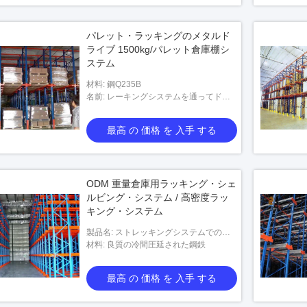
パレット・ラッキングのメタルド
ライブ 1500kg/パレット倉庫棚シ
ステム
材料: 鋼Q235B
名前: レーキングシステムを通ってドラ
イブ
最高 の 価格 を 入手 する
ODM 重量倉庫用ラッキング・シェ
ルビング・システム / 高密度ラッ
キング・システム
製品名: ストレッキングシステムでの駆
動
材料: 良質の冷間圧延された鋼鉄
最高 の 価格 を 入手 する