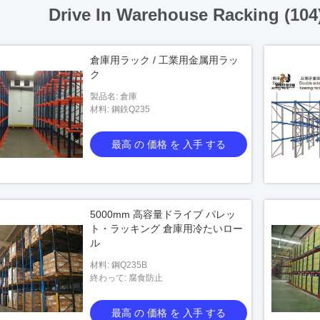
Drive In Warehouse Racking (104
倉庫用ラック / 工業用金属用ラッ
ク
製品名: 倉庫
材料: 鋼鉄Q235
最高 の 価格 を 入手 する
5000mm 高容量ドライブ パレッ
ト・ラッキング 倉庫用冷たいロー
ル
材料: 鋼Q235B
終わって: 腐食防止
最高 の 価格 を 入手 する