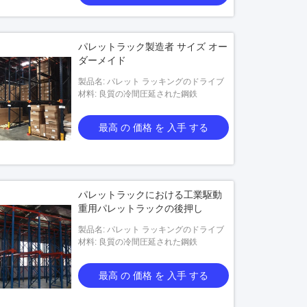
パレットラック製造者 サイズ オー
ダーメイド
製品名: パレット ラッキングのドライブ
材料: 良質の冷間圧延された鋼鉄
最高 の 価格 を 入手 する
パレットラックにおける工業駆動
重用パレットラックの後押し
製品名: パレット ラッキングのドライブ
材料: 良質の冷間圧延された鋼鉄
最高 の 価格 を 入手 する