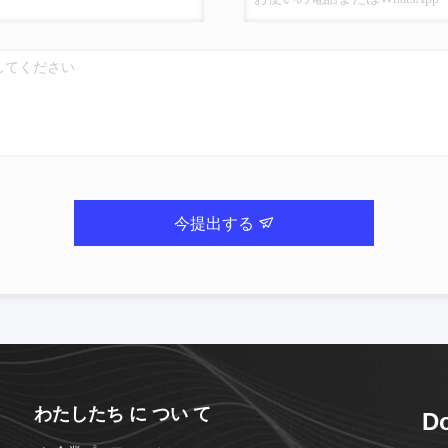
今提出する
わたしたち に つい て
Do