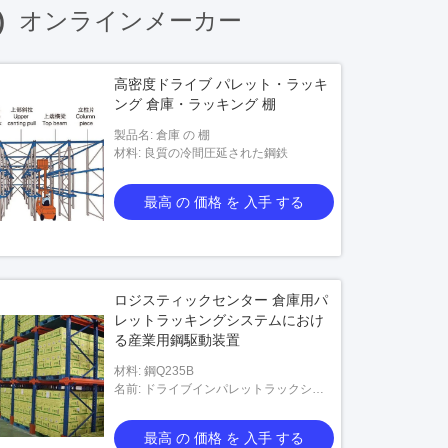
)
オンラインメーカー
高密度ドライブ パレット・ラッキ
ング 倉庫・ラッキング 棚
製品名: 倉庫 の 棚
材料: 良質の冷間圧延された鋼鉄
最高 の 価格 を 入手 する
ロジスティックセンター 倉庫用パ
レットラッキングシステムにおけ
る産業用鋼駆動装置
材料: 鋼Q235B
名前: ドライブインパレットラックシス
テム
最高 の 価格 を 入手 する