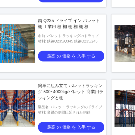
鋼 Q235 ドライブ イン パレット
棚 工業用 棚 棚 棚 棚 棚 棚
名前: パレット ラッキングのドライブ
材料: 鉄鋼Q235/Q345 鉄鋼Q235/245
最高 の 価格 を 入手 する
簡単に組み立て パレットラッキン
グ 500~4000kg/パレット 商業用ラ
ッキングと棚
製品名: パレット ラッキングのドライブ
材料: 良質の冷間圧延された鋼鉄
最高 の 価格 を 入手 する