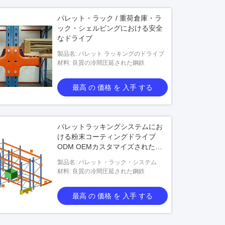
パレット・ラック / 重荷倉庫・ラ
ック・シェルビングにおける安全
なドライブ
製品名: パレット ラッキングのドライブ
材料: 良質の冷間圧延された鋼鉄
最高 の 価格 を 入手 する
パレットラッキングシステムにお
ける粉末コーティングドライブ
ODM OEMカスタマイズされたサ
イズ
製品名: パレット・ラック・システム
材料: 良質の冷間圧延された鋼鉄
最高 の 価格 を 入手 する