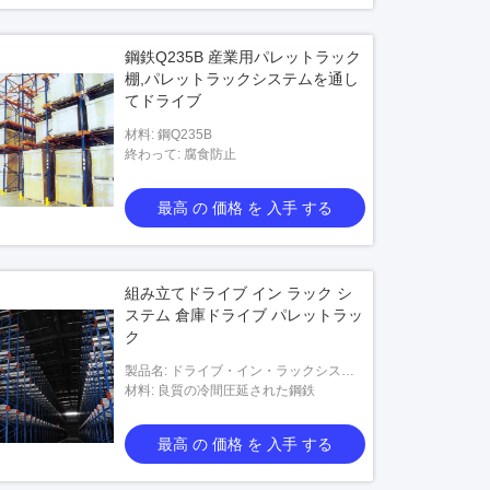
鋼鉄Q235B 産業用パレットラック
棚,パレットラックシステムを通し
てドライブ
材料: 鋼Q235B
終わって: 腐食防止
最高 の 価格 を 入手 する
組み立てドライブ イン ラック シ
ステム 倉庫ドライブ パレットラッ
ク
製品名: ドライブ・イン・ラックシステ
ム
材料: 良質の冷間圧延された鋼鉄
最高 の 価格 を 入手 する