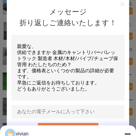
折りたたみ可能なワイヤ・メッシュ コンテナ 重用品
メッセージ
今すぐお問い合わせ
折り返しご連絡いたします！
重荷 鉄筋 金属 貯蔵 檻 / ウェアハウス 向け 折りたた
み ワイヤー メッシュ 容器
今すぐお問い合わせ
亜鉛仕上げ 硬いローリングワイヤ網 足ブレーキ/カス
ター付き折りたたみ
今すぐお問い合わせ
移動可能 積み重ねられる 鋼鉄ワイヤーメッシュケー
ジ
今すぐお問い合わせ
折りたたむ 積み重ねられる 折りたたむ パレットケー
ジ
今すぐお問い合わせ
移動可能な折りたたむワイヤコンテナ 鋼鉄ワイヤケ
送信
ージ
vivian