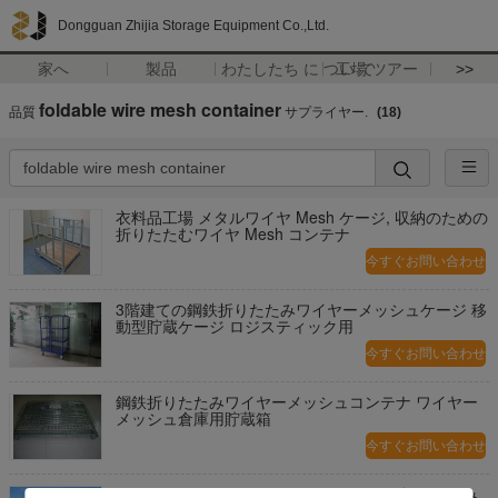
Dongguan Zhijia Storage Equipment Co.,Ltd.
家へ
製品
わたしたち に つい て
工場 ツアー
>>
foldable wire mesh container
品質
サプライヤー.
(18)
衣料品工場 メタルワイヤ Mesh ケージ, 収納のための
折りたたむワイヤ Mesh コンテナ
今すぐお問い合わせ
3階建ての鋼鉄折りたたみワイヤーメッシュケージ 移
動型貯蔵ケージ ロジスティック用
今すぐお問い合わせ
鋼鉄折りたたみワイヤーメッシュコンテナ ワイヤー
メッシュ倉庫用貯蔵箱
今すぐお問い合わせ
ステンレス鋼のワイヤ・メッシュケージ 折りたたみ