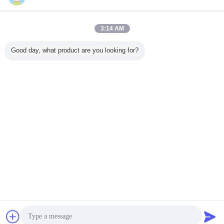
今すぐお問い合わせ
折りたたむ 積み重ねられるワイヤ網格 収納ケージ 輸
3:14 AM
送用のロールケージ トロッリー
今すぐお問い合わせ
Good day, what product are you looking for?
1 / 2
言語を変えて下さい
Japanese
ホーム
|
わたしたち に つい て
|
連絡 ください
|
地図
|
プライバシーポリシー
デスクトップの眺め
Copyright © 2017 - 2026 Dongguan Zhijia Storage Equipment Co.,Ltd..
All rights reserved.
チャット
見積依頼