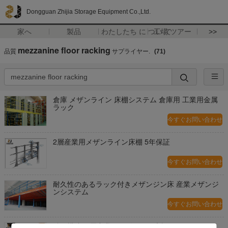
Dongguan Zhijia Storage Equipment Co.,Ltd.
家へ
製品
わたしたち に つい て
工場 ツアー
>>
mezzanine floor racking
品質
サプライヤー.
(71)
倉庫 メザンライン 床棚システム 倉庫用 工業用金属
ラック
今すぐお問い合わせ
2層産業用メザンライン床棚 5年保証
今すぐお問い合わせ
耐久性のあるラック付きメザンジン床 産業メザンジ
ンシステム
今すぐお問い合わせ
鉄鋼構造 2 層産業用メザンジン床棚システム