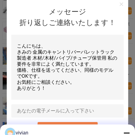
メッセージ
今すぐお問い合わせ
折り返しご連絡いたします！
産業用メザンジン床を組み立て パレットラックサポ
ートメザンジン
今すぐお問い合わせ
鉄 Q235 / Q345 メザンライン 床棚 大容量 500kg -
4000kg/sqm
今すぐお問い合わせ
パーソナライズされた産業用メザンジン床 多層パレ
ットラック メザンジンシステム
今すぐお問い合わせ
倉庫 / オフィスのための重用金属産業メザンジン床
今すぐお問い合わせ
多層鋼筋構造 倉庫 / オフィスのためのメザンライン
送信
床
vivian