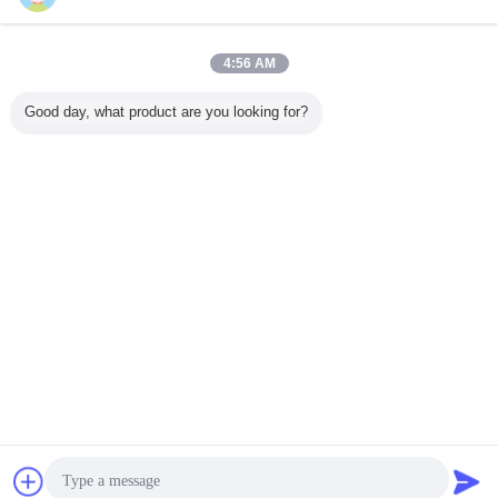
今すぐお問い合わせ
安定した商用メザンジン床 倉庫 ワークショップのた
4:56 AM
めのメザンジンプラットフォーム
今すぐお問い合わせ
Good day, what product are you looking for?
1 / 8
言語を変えて下さい
Japanese
ホーム
|
わたしたち に つい て
|
連絡 ください
|
地図
|
プライバシーポリシー
デスクトップの眺め
Copyright © 2017 - 2026 Dongguan Zhijia Storage Equipment Co.,Ltd..
All rights reserved.
チャット
見積依頼