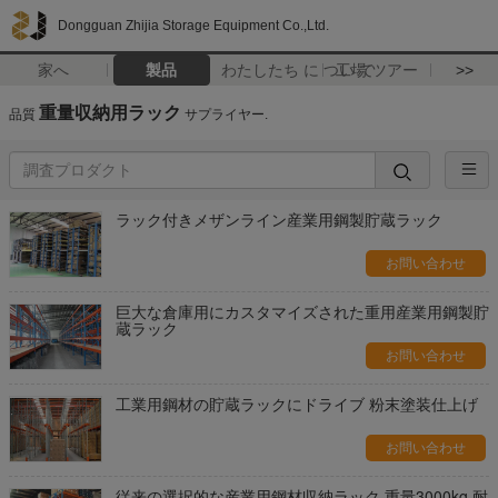
Dongguan Zhijia Storage Equipment Co.,Ltd.
家へ
製品
わたしたち に つい て
工場 ツアー
>>
重量収納用ラック
品質
サプライヤー.
ラック付きメザンライン産業用鋼製貯蔵ラック
お問い合わせ
巨大な倉庫用にカスタマイズされた重用産業用鋼製貯
蔵ラック
お問い合わせ
工業用鋼材の貯蔵ラックにドライブ 粉末塗装仕上げ
お問い合わせ
従来の選択的な産業用鋼材収納ラック 重量3000kg 耐