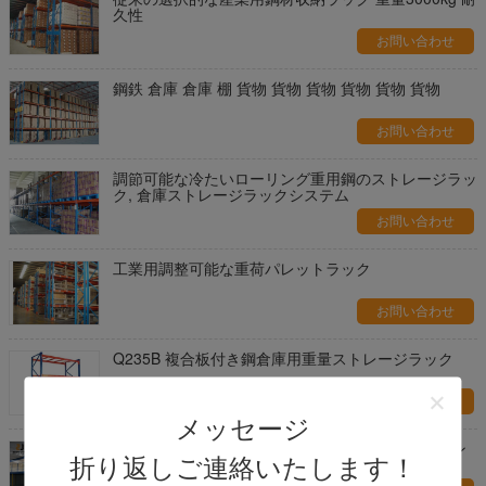
久性
お問い合わせ
鋼鉄 倉庫 倉庫 棚 貨物 貨物 貨物 貨物 貨物 貨物
お問い合わせ
調節可能な冷たいローリング重用鋼のストレージラッ
ク, 倉庫ストレージラックシステム
お問い合わせ
工業用調整可能な重荷パレットラック
お問い合わせ
Q235B 複合板付き鋼倉庫用重量ストレージラック
お問い合わせ
メッセージ
多層安全 エポキシ粉末で覆われた産業用メザンジン
折り返しご連絡いたします！
床