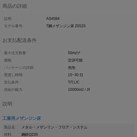
商品の詳細
証明:
AS4084
モデル番号:
T鋼メザンジン床 Z0525
お支払配送条件
最小注文数量:
50mの²
価格:
交渉可能
パッケージの詳細:
泡泡
受渡し時間:
15~30 日
支払条件:
T/T,L/C
供給の能力:
10000m2 / 月
説明
工業用メザンジン床
製品名:
メタル・メザンリン・フロア・システム
材料:
鋼鉄Q235