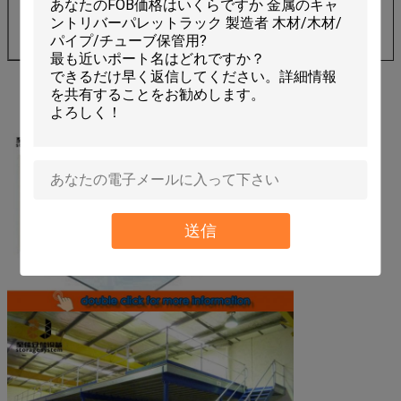
E) どのくらいの層が欲しいか
F) 各層の負荷能力
G) 選択したRAL色
送信