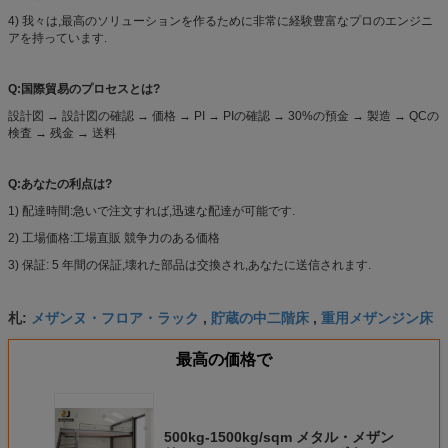
4) 我々は,最高のソリューションを作るために非常に経験豊富なプロのエンジニ
アを持っています.
Q:国際貿易のプロセスとは?
設計図 → 設計図の確認 → 価格 → PI → PIの確認 → 30%の預金 → 製造 → QCの
検査 → 残金 → 送料
Q:あなたの利点は?
1) 配達時間:急いで注文すれば,迅速な配達が可能です.
2) 工場価格:工場直販 競争力のある価格
3) 保証: 5 年間の保証,壊れた部品は交換され,あなたに送信されます.
メザンヌ・フロア・ラック
貯蔵の中二階床
重用メザンジン床
札:
,
,
最高の価格で
500kg-1500kg/sqm メタル・メザン