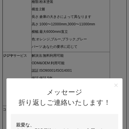
種類:粉末塗装
構造:2層
長さ:倉庫の大きさによって異なります
高さ:1000〜12000mm,3000〜11000mm
横幅:最大6000mm/直立
色:オレンジ,ブルー,ブラック,グレー
パーツ:あなたの要求に応じて
ジジヤ
サービス
解決法:無料利用可能
ODM&OEM:利用可能
認証:ISO90001/ISO14001
保証:保証 5年
事業形態:製造者
メッセージ
優位性:工場価格
応答時間は30分
折り返しご連絡いたします！
コート要求
A) 倉庫のプラン
(B) メザンニンの大きさ
C) メザンヌ・ラックのサイズ (長さ*幅*高さ)
(D) どれだけの海湾が欲しいですか?