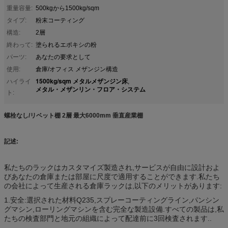
重量容量:
500kgから1500kg/sqm
タイプ:
粉末コーティング
構造:
2層
終わって:
塗られるエポキシの粉
パーツ:
あなたの要求として
使用:
倉庫/オフィス メザンジン構造
1500kg/sqm メタルメザンジン床
ハイライ
,
メタル・メザンリン・フロア・システム
ト:
螺栓なし/リベット棚 2層 最大6000mm 垂直産業棚
記述:
私たちのラックはカスタマイズ製造され,サービスが自由に設計およ
びあなたの倉庫または部屋に尺度で適用することができます.私たち
の会社によって生産される倉庫ラックは,以下のメリットがあります:
1.安全:選択された材料Q235,スプレーコーティングライン,パンシン
グマシン,ローリングマシンを含む完全な製造設備.すべての製品は,私
たちの検査部門と地元の組織によって配達前に3回検査されます..