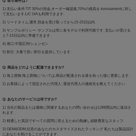
Q: 取引条件は?
1) 支払い条件:T/T 30%の預金,オーダー確認後,70%の残高を konosamentに対し
て支払います.L/C O/Aも利用できます.
2) リードタイム:通常,預金を受け取ってから15-25日以内.
3) サンプルポリシー: サンプルは常に各モデルで利用可能です. 支払いが受ける
と7-15日以内に準備できます.
4) 港口:中国広州/シェンゼン
5) 割引: 大量で良い割引を提供しています.
Q: 商品をどのように配達できますか?
1) 海上貨物:海上貨物については,商品が配達される港を知った後に更新します.
2) お客様によって指定された代理人: 運送代理人の連絡先を教えてください.
Q: あなたのサービスは何ですか?
1) 当社の製品または価格に関連するあなたの問い合わせは12時間以内に返信さ
れます.
2) 精通した英語ですべての質問に答えるための熟練し経験豊富なスタッフ.
3) OEM&ODM,任意のあなたのカスタマイズされたラッキング 私たちは製品設計
にあなたを助けることができます.