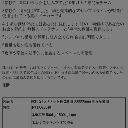
2信頼性: 倉庫用ラックを組み立てた10年以上の専門家チーム
3信頼性: 我々は,独立した工場と先進的なアセンブリラインが製造に
使用されている真のメーカーです.
4.手頃な価格:私たちはあなたに提供します 裸の工場価格であなたの
お金を節約し,無料のメンテナンスと5年間の保証を提供します.
5シンプルな構造で 簡単に組み立てられ 自由に調整できます
6容量も耐久性も優れている
7倉庫や部屋を効率的に配置するスペースの高活用.
我々はこの分野におけるプロフェッショナルな製造業者であり 貯蔵システムの
設置ビジネスで10年以上の経験があります高品質で競争力のある価格であなた
のために最高の選択を見つけることです..
仕様:
製品名
螺栓なし/リベット棚 2層 最大6000mm 垂直産業棚
特徴
材料:Q235鋼
体重容量:500kg-1500kg/sqm
仕上げ:エポキシ粉末で塗装