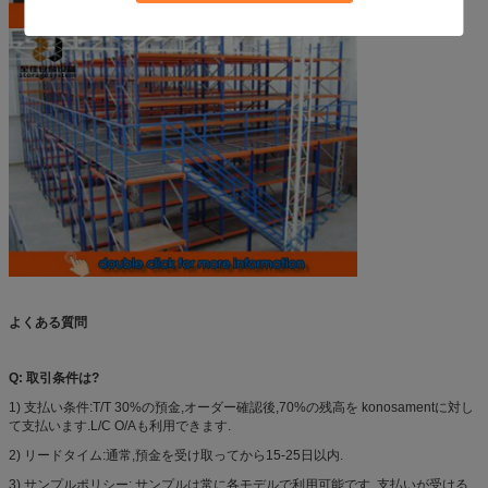
よくある質問
Q: 取引条件は?
1) 支払い条件:T/T 30%の預金,オーダー確認後,70%の残高を konosamentに対し
て支払います.L/C O/Aも利用できます.
2) リードタイム:通常,預金を受け取ってから15-25日以内.
3) サンプルポリシー: サンプルは常に各モデルで利用可能です. 支払いが受ける