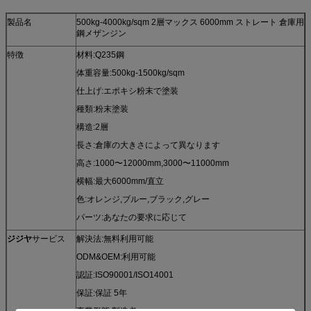
製品名
500kg-4000kg/sqm 2層マックス 6000mm ストレート 倉庫用
鋼メザンジン
特徴
材料:Q235鋼
体重容量:500kg-1500kg/sqm
仕上げ:エポキシ粉末で塗装
種類:粉末塗装
構造:2層
長さ:倉庫の大きさによって異なります
高さ:1000〜12000mm,3000〜11000mm
横幅:最大6000mm/直立
色:オレンジ,ブルー,ブラック,グレー
パーツ:あなたの要求に応じて
ジジヤ
サービス
解決法:無料利用可能
ODM&OEM:利用可能
認証:ISO90001/ISO14001
保証:保証 5年
事業形態:製造者