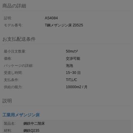
商品の詳細
証明:
AS4084
モデル番号:
T鋼メザンジン床 Z0525
お支払配送条件
最小注文数量:
50mの²
価格:
交渉可能
パッケージの詳細:
泡泡
受渡し時間:
15~30 日
支払条件:
T/T,L/C
供給の能力:
10000m2 / 月
説明
工業用メザンジン床
製品名:
鋼鉄中二階床
材料:
鋼鉄Q235