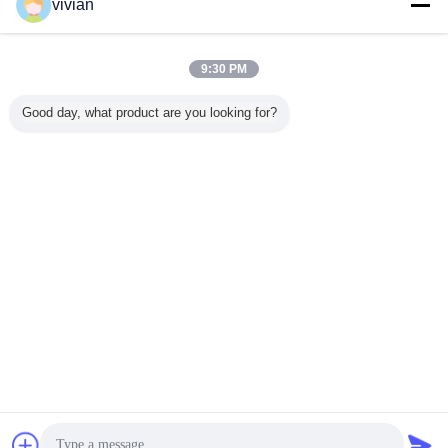
vivian
工業用メザンジン床
多く
9:30 PM
Good day, what product are you looking for?
多層安全 エポキシ
材料処理用 鋼鉄化
耐久性のある工業
エポキシ
粉末で覆われた産
倉庫 メザンジン床
用メザンライン床
われた工場
業用メザンジン床
500kg/sqm-
/ ボルトレスリベ
ジン床 Q2
1500kg/sqm
ット棚 5 年間の保
ザンジン
証
言語を変えて下さい
Japanese
ホーム
|
わたしたち に つい て
|
連絡 ください
|
地図
|
プライバシーポリシー
デスクトップの眺め
Copyright © 2017 - 2026 Dongguan Zhijia Storage Equipment Co.,Ltd..
All rights reserved.