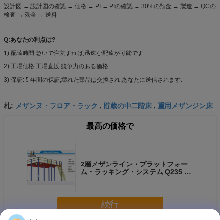
設計図 → 設計図の確認 → 価格 → PI → PIの確認 → 30%の預金 → 製造 → QCの
検査 → 残金 → 送料
Q:あなたの利点は?
1) 配達時間:急いで注文すれば,迅速な配達が可能です.
2) 工場価格:工場直販 競争力のある価格
3) 保証: 5 年間の保証,壊れた部品は交換され,あなたに送信されます.
メザンヌ・フロア・ラック
貯蔵の中二階床
重用メザンジン床
札:
,
,
最高の価格で
2層メザンライン・プラットフォー
ム・ラッキング・システム Q235 鋼
メザンライン・フロア
続行