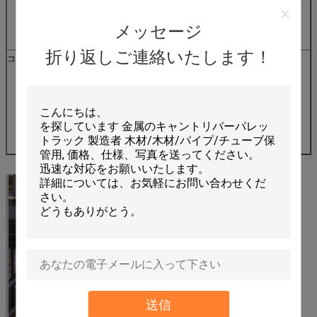
優位性:工場価格
メッセージ
応答時間は30分
折り返しご連絡いたします！
コート要求
A) 倉庫のプラン
(B) メザンニンの大きさ
C) メザンヌ・ラックのサイズ (長さ*幅*高さ)
(D) どれだけの海湾が欲しいですか?
E) どのくらいの層が欲しいか
F) 各層の負荷能力
G) 選択したRAL色
送信