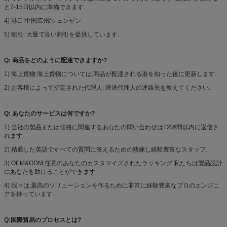
と7-15日以内に準備できます.
4) 港口:中国広州/シェンゼン
5) 割引: 大量で良い割引を提供しています.
Q: 商品をどのように配達できますか?
1) 海上貨物:海上貨物については,商品が配達される港を知った後に更新します.
2) お客様によって指定された代理人: 運送代理人の連絡先を教えてください.
Q: あなたのサービスは何ですか?
1) 当社の製品または価格に関連するあなたの問い合わせは12時間以内に返信さ
れます.
2) 精通した英語ですべての質問に答えるための熟練し経験豊富なスタッフ.
3) OEM&ODM,任意のあなたのカスタマイズされたラッキング 私たちは製品設計
にあなたを助けることができます.
4) 我々は,最高のソリューションを作るために非常に経験豊富なプロのエンジニ
アを持っています.
Q:国際貿易のプロセスとは?