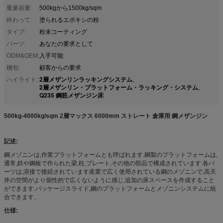
重量容量:
500kgから1500kg/sqm
終わって:
塗られるエポキシの粉
タイプ:
粉末コーティング
パーツ:
あなたの要求として
ODM&OEM:
入手可能
梱包:
顧客からの要求
2層メザンリンラッキングシステム
ハイライト:
,
2層メザンリン・プラットフォーム・ラッキング・システム
,
Q235 鋼筋メザンジン床
500kg-4000kg/sqm 2層マックス 6000mm ストレート 倉庫用 鋼メザンジン
記述:
鋼メゾニンは,作業プラットフォームとも呼ばれます.鋼製のプラットフォームは,
通常,鉄や鋼板で作られた梁,柱,プレート,その他の部品で構成されています.各パ
ーツは,溶接で接続されています産業で広く使用されている鋼のメゾニンで,高天
井の空間がより個性的で広くないように感じ,追加の床スペースを作成すること
ができます.パッケージスライド,鋼のプラットフォームとメゾニンシステムに統
合できます..
仕様: