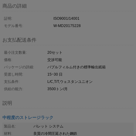
商品の詳細
証明:
ISO9001/14001
モデル番号:
W-MD20175228
お支払配送条件
最小注文数量:
20セット
価格:
交渉可能
パッケージの詳細:
バブルフィルム付きの標準輸出紙箱
受渡し時間:
15~30 日
支払条件:
L/C,T/T,ウェスタンユニオン
供給の能力:
3500トン/月
説明
中程度のストレージラック
製品名:
パレット システム
材料:
良質の冷間圧延された鋼鉄