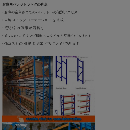
倉庫用パレットラックの利点:
• 倉庫の全高さまでのパレットへの個別アクセス
• 単純 ストック ローテーション を 達成
• 照明 線 の 調節 が 容易 な
• 多くのハンドリング機器のスタイルと互換性があります.
• 低コスト の 棚 梁 を 追加 する こと が でき ます.