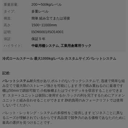
重量容量:
200〜500kg/レベル
タイプ:
多重レベル
構造:
簡単 組み立てまたは溶接
高さ:
1500~11000mm
証明:
ISO90001/ISO14001
保証:
保証 5 年
中級用棚システム
工業用倉庫用ラック
ハイライト:
,
冷式ロールスチール 最大1000kg/レベル カスタムサイズパレットシステム
記述:
パレットシステム
耐久性があり,ボルトのないラックシステムで, 迅速で簡単な組
み立てで最大限のストレージ強さを可能にします.手で積み重ねるのに最適です
棚は50mmで調節可能で,小粒板棚またはワイヤデッキを収容することができま
す. スタートユニットは個別に使用するか,ラックの列を完了するためにアドオン
ユニットと組み合わせることができます.静的負荷のみフォークリフトでは使用
しないでください.
パレット・レッキング・システムの多様性をご提供します ビジネスごとに異な
るニーズが理解されているからです高品質で競争力のある価格であなたのために
最高の選択を見つけることです..