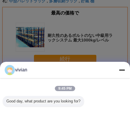
中型パレットラック
多層収納ラック
貯蔵 棚
札:
,
,
最高の価格で
耐久性のあるボルトのない中級用ラ
ックシステム 最大1000kg/レベル
続行
vivian
中程度のストレージラック
多く
9:45 PM
Good day, what product are you looking for?
倉庫 鋼 中級 スト
中型調節式収納ラ
調節可能な中型倉
耐久性の
レージ ストレージ
ック 鉄鋼工業用棚
庫用ラック 工業用
中級用棚
ストレージ ストレ
ラック
倉庫用棚システム
倉庫収納
ージ ストレージ
垂直フ
ストレージ ストレ
ージ ストレージ