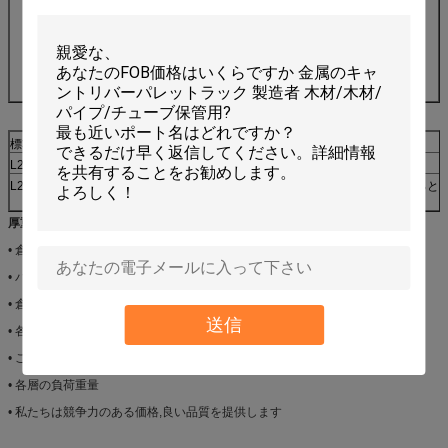
保証:保証 5年
事業形態:製造者
優位性:工場価格
応答時間は30分
標準 サイズ
層
荷重
波長 (mm)
L2000*D600*H2000mm
4
200~300kg/層
60*40*1です0
L2000*D600*H2000mm
4
400~500kg/層
80*40*1 とすると
2
厚重パレットラッキングの引用のために,私たちに下記の提供してください:
• 倉庫のCAD図 (利用可能な場合)
• パレットの大きさと重量 (長さ,幅,高さ)
• 倉庫の大きさ (長さ,幅,高さ)
送信
• 各棚の層
• ご希望の色
• 各層の負荷重量
• 私たちは競争力のある価格,良い品質を提供します