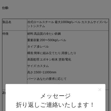
仕様:
製品名
冷式ロールスチール 最大1000kg/レベル カスタムサイズパレ
ットシステム
特徴
材料:高品質の冷たい鉄鋼
重量容量:200〜500kg/レベル
タイプ:多レベル
構造:簡単に組み立てたり,溶接したり
表面処理:エポキシ粉末 塗装/電化
サイズ:カスタム
高さ:1500~11000mm
パーツ:あなたの要求に応じて
カラー:カスタマイズ可能
Z
ヒジヤ
サービス
解決法:無料利用可能
メッセージ
ODM&OEM:利用可能
折り返しご連絡いたします！
認証:ISO90001/ISO14001