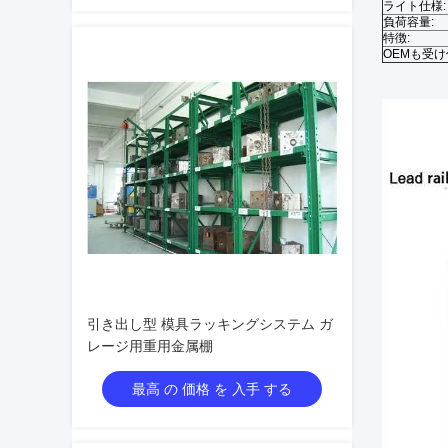
ライト仕様:
負荷容量:
特徴:
OEMも受
引き出し型 模具ラッキングシステム ガ
レージ用重用金属棚
最高 の 価格 を 入手 する