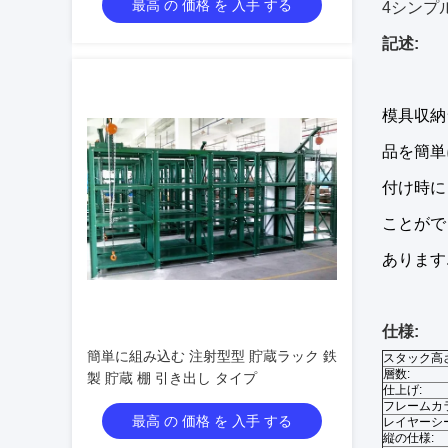
最高 の 価格 を 入手 する
4シンプ
記述:
模具収納
品を簡単
付け時に自
ことがで
あります
仕様:
簡単に組み込む 注射型型 貯蔵ラック 鉄
スタック高さ
層数:
製 貯蔵 棚 引き出し タイプ
仕上げ:
フレームカ
最高 の 価格 を 入手 する
レイヤーシ
縦の仕様: