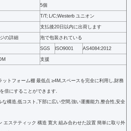
5個
T/T; L/C;Westerb ユニオン
支払後20日以内に出荷します
ジの詳細
泡で包装されている
SGS
ISO9001
AS4084:2012
DM
支援
ラットフォーム棚 最低点 ≥4M,スペースを完全に利用し,財務
を倍にすることができます.
ルな構造,低コスト,下部に広い空間,強い運搬能力,整合性,安全
ン エステティック 構造 寛大 組み合わせた設置 簡単に取り外