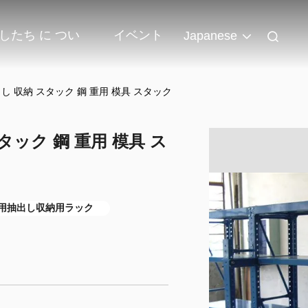
したち に つい
イベント
Japanese
し 収納 スタック 鋼 重用 模具 スタック
タック 鋼 重用 模具 ス
用抽出し収納用ラック