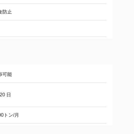
食防止
渉可能
-20 日
00トン/月