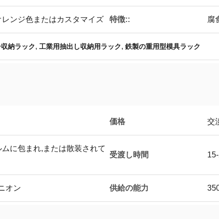
特徴::
色,オレンジ色またはカスタマイズ
腐
,
,
ー収納ラック
工業用抽出し収納用ラック
鉄製の重用型模具ラック
価格
交
ムに包まれ,または散装されて
受渡し時間
15
供給の能力
ユニオン
35