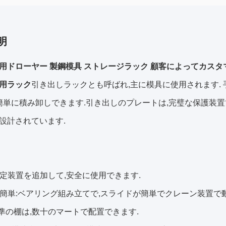
明
用ドローヤー 製鋼模具 ストレージラック 顧客によってカスタ
用ラック
引き出しラックとも呼ばれ,主に模具に使用されます.
 簡単に積み卸しできます.引き出しのプレートは,完璧な保護
設計されています.
加固定装置を追加して,安全に使用できます.
作が簡単:ベアリング組み立てで,スライドが簡単でクレーン装置で
4 標準の棚は,数十のマートで配置できます.