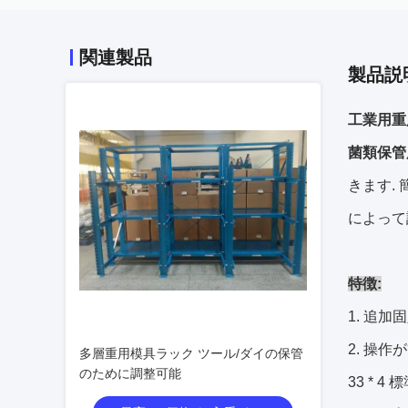
関連製品
製品説
工業用重
菌類保管
きます.
によって
特徴:
1. 追
2. 操
多層重用模具ラック ツール/ダイの保管
のために調整可能
33 * 