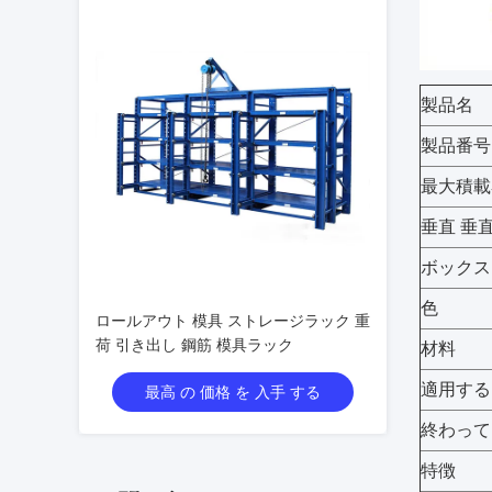
製品名
製品番号
最大積載
垂直 垂直
ボックス
色
ロールアウト 模具 ストレージラック 重
荷 引き出し 鋼筋 模具ラック
材料
適用する
最高 の 価格 を 入手 する
終わって
特徴