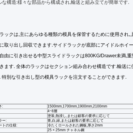
ルな構造:様々な部品から構成され,輸送と組み立てが簡単です.
ラックは,主にあらゆる種類の模具を保管するために使用され,
に取り出し回収できます.サイドラックが底部にアイドルホイー
由に引き出せる中型スライドラックは800KG/Drawer未満,重型
きます. 全体のラックはセクション組み合わせ構造です.輸送
. 特別な引き出し型の模具ラックを注文することができます.
:
1500mm,1700mm,1900mm,2100mm
4~8層
塗装,熱浸し,または顧客の要求に応じて
ラー:
青,白,緑,または顧客の要求に応じて
ートの仕様:
冷たくロールされた鋼板,厚さ2mm
25 × 25mm チャネル鋼