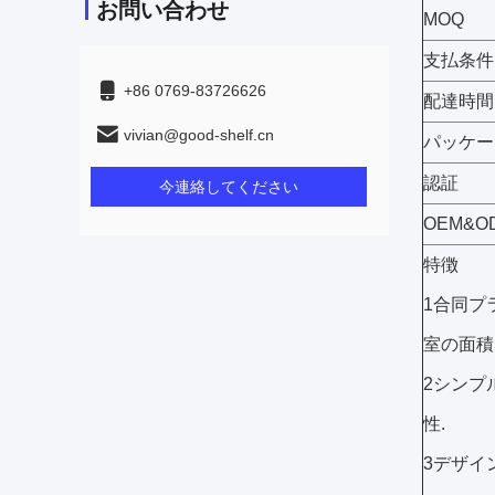
お問い合わせ
MOQ
支払条件
+86 0769-83726626
配達時間
vivian@good-shelf.cn
パッケー
認証
今連絡してください
OEM&O
特徴
1合同プ
室の面積
2シンプ
性.
3デザイ