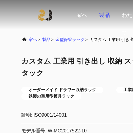
家へ
製品
わた
て
家へ
>
製品
>
金型保管ラック
>
カスタム 工業用 引き出
カスタム 工業用 引き出し 収納 ス
タック
オーダーメイド ドラワー収納ラック
工業
鉄製の重用型模具ラック
証明:
ISO9001/14001
モデル番号:
W-MC2017522-10