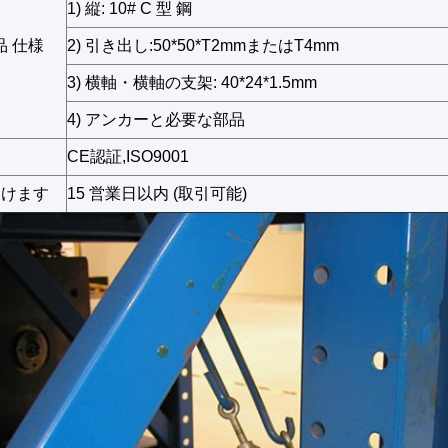
1) 縦: 10# C 型 鋼
品 仕様
2) 引き出し:50*50*T2mmまたはT4mm
3) 横軸・横軸の支架: 40*24*1.5mm
4) アンカーと必要な部品
CE認証,ISO9001
届けます
15 営業日以内 (取引可能)