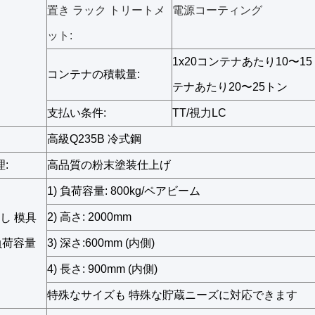
置き ラック トリートメ
電源コーティング
ット:
1x20コンテナあたり10〜15
コンテナの積載量:
テナあたり20〜25トン
支払い条件:
TT/視力LC
高級Q235B 冷式鋼
:
高品質の粉末塗装仕上げ
1) 負荷容量: 800kg/ペアビーム
2) 高さ: 2000mm
出し 模具
負荷容量
3) 深さ:600mm (内側)
4) 長さ: 900mm (内側)
特殊なサイズも 特殊な貯蔵ニーズに対応できます