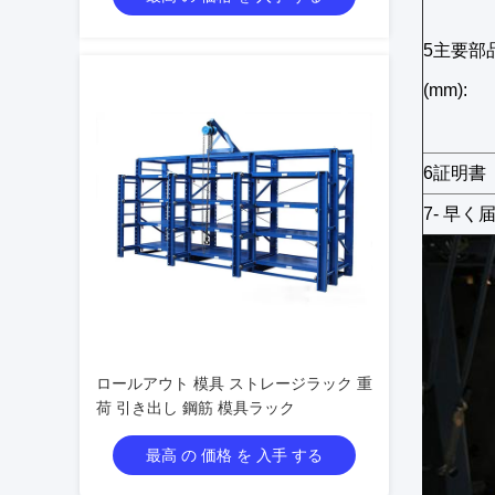
5主要部
(mm):
6証明書
7- 早く
ロールアウト 模具 ストレージラック 重
荷 引き出し 鋼筋 模具ラック
最高 の 価格 を 入手 する