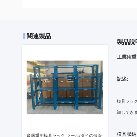
関連製品
製品説
工業用重
記述:
模具ラッ
卸しでき
模具収納
多層重用模具ラック ツール/ダイの保管