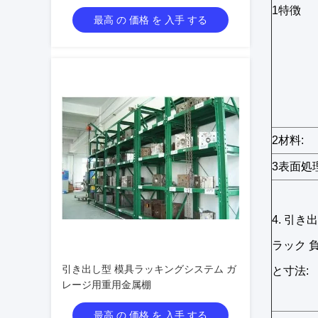
1特徴
最高 の 価格 を 入手 する
2材料:
3表面処理
4. 引き
ラック 
引き出し型 模具ラッキングシステム ガ
と寸法:
レージ用重用金属棚
最高 の 価格 を 入手 する