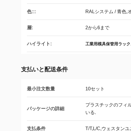
色:::
RALシステム / 青
層:
2から6まで
ハイライト:
工業用模具保管用ラック
支払いと配送条件
最小注文数量
10セット
プラスチックのフィル
パッケージの詳細
いる.
支払条件
T/T,L/C,ウェスタン