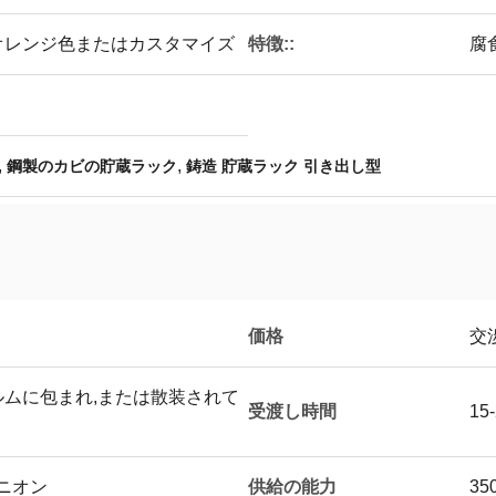
特徴::
色,オレンジ色またはカスタマイズ
腐
,
,
鋼製のカビの貯蔵ラック
鋳造 貯蔵ラック 引き出し型
価格
交
ムに包まれ,または散装されて
受渡し時間
15
供給の能力
ユニオン
35