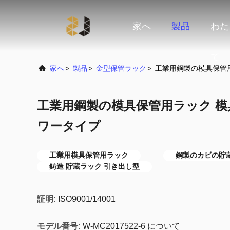
家へ
製品
わた
て
家へ
>
製品
>
金型保管ラック
>
工業用鋼製の模具保管
工業用鋼製の模具保管用ラック 模
ワータイプ
工業用模具保管用ラック
鋼製のカビの貯
鋳造 貯蔵ラック 引き出し型
証明:
ISO9001/14001
モデル番号:
W-MC2017522-6 について