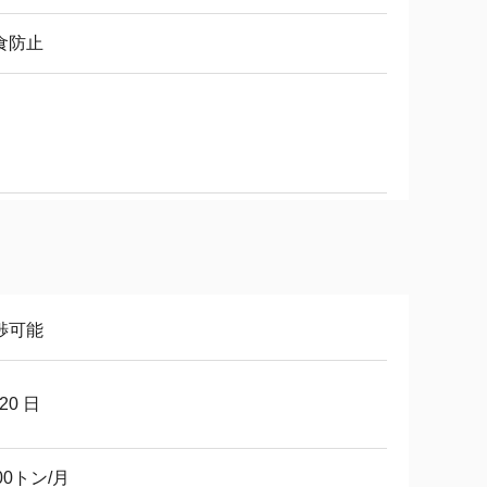
食防止
渉可能
-20 日
00トン/月