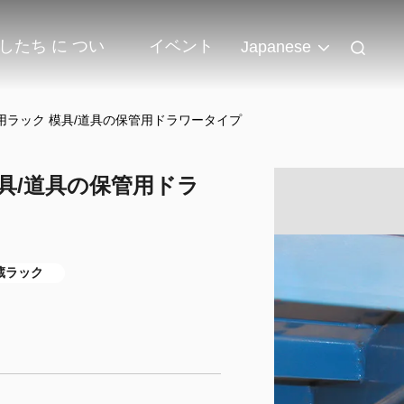
したち に つい
イベント
Japanese
用ラック 模具/道具の保管用ドラワータイプ
具/道具の保管用ドラ
蔵ラック