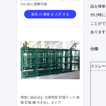
のために調整可能
品を簡単
最高 の 価格 を 入手 する
付け時に自
ことがで
あります
仕様:
ストレー
簡単に組み込む 注射型型 貯蔵ラック 鉄
製 貯蔵 棚 引き出し タイプ