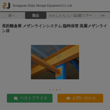
Dongguan Zhijia Storage Equipment Co.,Ltd.
家へ
製品
わたしたち に つい て
工場 ツアー
>>
長距離倉庫 メザンラインシステム 臨時保管 高層メザンライ
ン床
ベストプライス
お問い合わせ