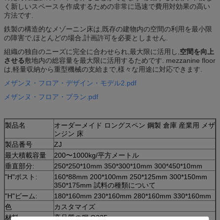
く新しいスペースを作成するための非常に迅速で費用対効果の高い
方法です.
鉄製の構造的なメゾーニン床は,既存の建物内の空間の利用を最小限
の障害で,ほとんどの場合,計画許可を必要としません.
組織の独自のニーズに完全に合わせられ,最大限に活用し,
空間を向上
させる
敷地内の総容量を最大限に活用するためです. mezzanine floor
は,軽量収納から重型機械の支給まで,様々な用途に対応できます.
メザンヌ・フロア・デザイン・モデル2.pdf
メザンヌ・フロア・プラン.pdf
製品名
オーダーメイド ロングスペン 鋼製 倉庫 産業用 メザ
ンジン 床
製品番号
ZJ
最大積載容量
200〜1000kg/平方メートル
垂直部分:
250*250*10mm 350*300*10mm 300*450*10mm
"H"ポスト:
160*88mm 200*100mm 250*125mm 300*150mm
350*175mm 試料の種類について
"H"ビーム:
180*160mm 230*160mm 280*160mm 330*160mm
色
カスタマイズ
材料
高品質の鋼,Q235