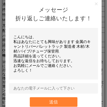
適用する
倉庫
メッセージ
終わって
粉末で覆い
特徴
腐食防止
折り返しご連絡いたします！
MOQ
1pcs
支払条件
T/T; L/C;Paypal
配達時間
支払後20日以内に出荷します
パッケージの詳
泡で包装されている
細
認証
SGS
ISO9001
AS4084:2012
OEM&ODM
支援
特徴
1棚の高さを向上させることができます 屋根裏棚 倉庫の高さを完全
に利用し 貯蔵スペースをよりよく利用できます
2屋根裏棚 棚専用床 敷設 鋼材のゴッセットプレート 負荷容量,良好
な整合性,負荷層の均一性,滑らかな表面,ロックしやすいその他の特
徴.
3屋根裏棚は,ユーザーに優しいロジスティック,デザイン美学,構造と
寛大,組み立て 設置と取り除きが簡単,地面に合わせて,柔軟なデザイ
ンを完全に考慮します.
4床のデザインによって,様々な種類のアイテムを保管するための屋
根裏棚.
送信
5フォークリフト,水力リフト,貨物エレベーターなど
軽い車を使って
完成します