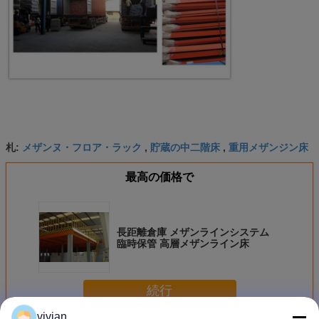
メザンヌ・フロア・ラック
貯蔵の中二階床
重用メザンジン床
札:
,
,
最高の価格で
長距離倉庫 メザンラインシステム
臨時保管 高層メザンライン床
続行
vivian