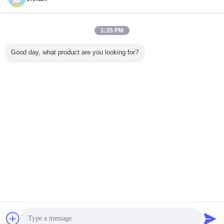
工業用メザンジン床
多く
1:35 PM
Good day, what product are you looking for?
多層安全 エポキシ
材料処理用 鋼鉄化
耐久性のある工業
エポキシ
粉末で覆われた産
倉庫 メザンジン床
用メザンライン床
われた工場
業用メザンジン床
500kg/sqm-
/ ボルトレスリベ
ジン床 Q2
1500kg/sqm
ット棚 5 年間の保
ザンジン
証
言語を変えて下さい
Japanese
ホーム
|
わたしたち に つい て
|
連絡 ください
|
地図
|
プライバシーポリシー
デスクトップの眺め
Copyright © 2017 - 2026 Dongguan Zhijia Storage Equipment Co.,Ltd..
All rights reserved.
チャット
見積依頼