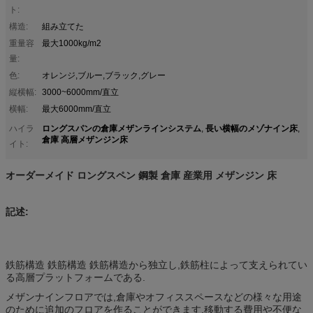
ト:
構造:
組み立てた
重量容
最大1000kg/m2
量:
色:
オレンジ,ブルー,ブラック,グレー
縦横幅:
3000~6000mm/直立
横幅:
最大6000mm/直立
ロングスパンの倉庫メザンラインシステム
長い横幅のメゾナイン床
ハイラ
,
,
倉庫 高層メザンジン床
イト:
オーダーメイド ロングスペン 鋼製 倉庫 産業用 メザンジン 床
記述:
鉄筋構造 鉄筋構造 鉄筋構造から独立し,鉄筋柱によって支えられてい
る高層プラットフォームである.
メザンナインフロアでは,倉庫やオフィススペースなどの様々な用途
のために追加のフロアを作ることができます.移動する費用や不便な