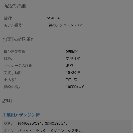
商品の詳細
証明:
AS4084
モデル番号:
T鋼のメソジーン ZJ04
お支払配送条件
最小注文数量:
50mの²
価格:
交渉可能
パッケージの詳細:
泡泡
受渡し時間:
15~30 日
支払条件:
T/T,L/C
供給の能力:
10000mの²
説明
工業用メザンジン床
材料:
鉄鋼Q235/Q345 鉄鋼Q235/245
ポイン
パレット・ラック・メゾニン・システム