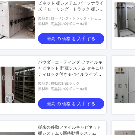
ビネット 棚システム パーソナライ
ズド ローリング・トラック 棚シス
テム
製品名: ローリング・トラック・シェル
フ・システム
原材料: 高品質の冷式ロール鋼
最高 の 価格 を 入手 する
パウダーコーティング ファイルキ
ャビネット 貯蔵システム セキュリ
ティロック付きモバイルライブラ
リ棚システム
製品名: 移動式貯蔵ラック
原材料: 高品質の冷式ロール鋼
最高 の 価格 を 入手 する
従来の移動ファイルキャビネット
棚システム 6層移動棚システム