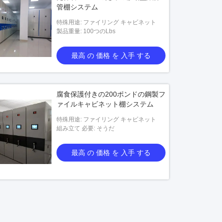
管棚システム
特殊用途: ファイリング キャビネット
製品重量: 100つのLbs
最高 の 価格 を 入手 する
腐食保護付きの200ポンドの鋼製フ
ァイルキャビネット棚システム
特殊用途: ファイリング キャビネット
組み立て 必要: そうだ
最高 の 価格 を 入手 する