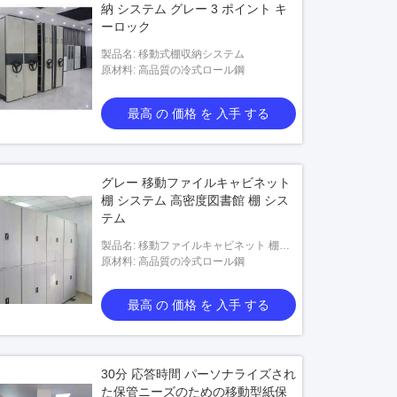
納 システム グレー 3 ポイント キ
ーロック
製品名: 移動式棚収納システム
原材料: 高品質の冷式ロール鋼
最高 の 価格 を 入手 する
グレー 移動ファイルキャビネット
棚 システム 高密度図書館 棚 シス
テム
製品名: 移動ファイルキャビネット 棚シ
ステム
原材料: 高品質の冷式ロール鋼
最高 の 価格 を 入手 する
30分 応答時間 パーソナライズされ
た保管ニーズのための移動型紙保