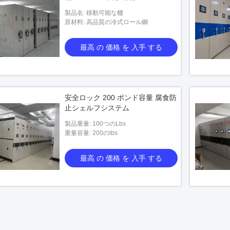
製品名: 移動可能な棚
原材料: 高品質の冷式ロール鋼
最高 の 価格 を 入手 する
安全ロック 200 ポンド容量 腐食防
止シェルフシステム
製品重量: 100つのLbs
重量容量: 200のlbs
最高 の 価格 を 入手 する