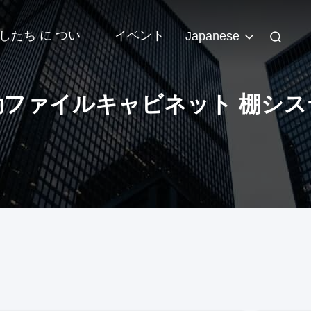
したち に つい
イベント
Japanese
動ファイルキャビネット 棚シス