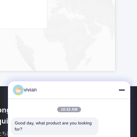
vivian
ngguan Zhijia Storage
10:42 AM
uipment Co.,Ltd.
Good day, what product are you looking 
for?
たちは専門的な倉庫と物流機器会社です.