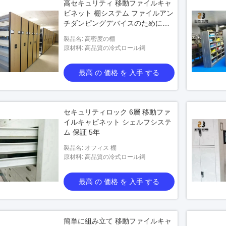
高セキュリティ 移動ファイルキャ
ビネット 棚システム ファイルアン
チダンピングデバイスのためにカ
スタマイズ
製品名: 高密度の棚
原材料: 高品質の冷式ロール鋼
最高 の 価格 を 入手 する
セキュリティロック 6層 移動ファ
イルキャビネット シェルフシステ
ム 保証 5年
製品名: オフィス 棚
原材料: 高品質の冷式ロール鋼
最高 の 価格 を 入手 する
簡単に組み立て 移動ファイルキャ