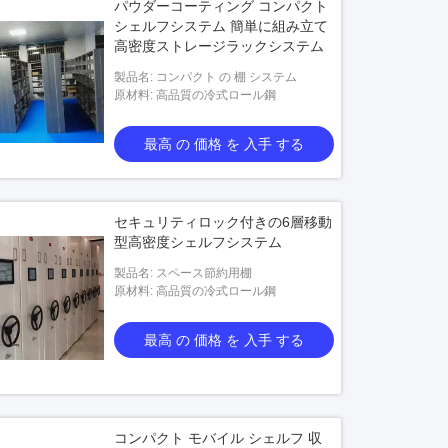
パウダーコーティング コンパクト
シェルフシステム 簡単に組み立て
高密度ストレージラックシステム
製品名: コンパクト の 棚 システム
原材料: 高品質の冷式ロール鋼
最高 の 価格 を 入手 する
セキュリティロック付きの6層移動
型高密度シェルフシステム
製品名: スペース節約用棚
原材料: 高品質の冷式ロール鋼
最高 の 価格 を 入手 する
コンパクト モバイル シェルフ 収