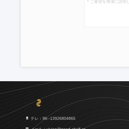
テレ：86--13926804865