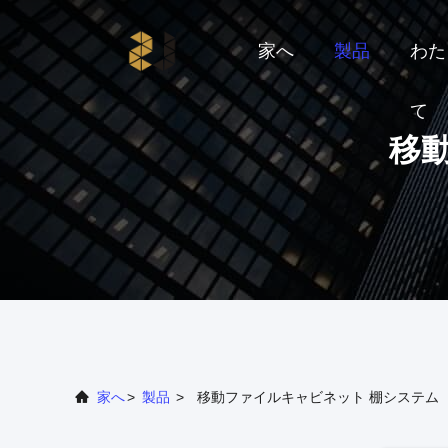
家へ
製品
わた
て
移
家へ
>
製品
>
移動ファイルキャビネット 棚システム