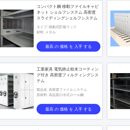
コンパクト鋼 移動ファイルキャビ
ネット シェルフシステム 高密度
スライディングシェルフシステム
タイプ: 移動式貯蔵ラック
材料: メタル
最高 の 価格 を 入手 する
工業家具 電気静止粉末コーティン
グ付き 高密度フィルティングシス
テム
製品名: 高密度ファイルシステム
原材料: 高品質の冷式ロール鋼
最高 の 価格 を 入手 する