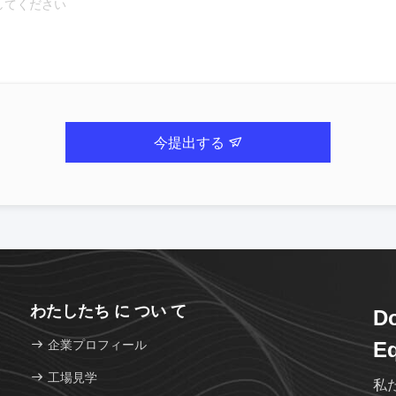
今提出する
わたしたち に つい て
Do
企業プロフィール
Eq
工場見学
私