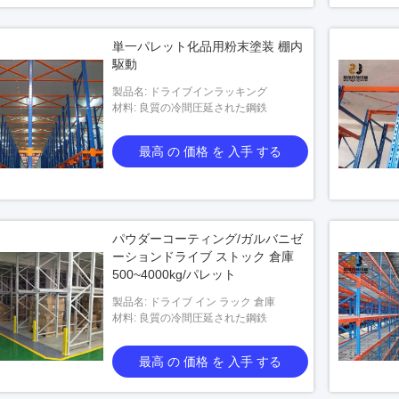
単一パレット化品用粉末塗装 棚内
駆動
製品名: ドライブインラッキング
材料: 良質の冷間圧延された鋼鉄
最高 の 価格 を 入手 する
パウダーコーティング/ガルバニゼ
ーションドライブ ストック 倉庫
500~4000kg/パレット
製品名: ドライブ イン ラック 倉庫
材料: 良質の冷間圧延された鋼鉄
最高 の 価格 を 入手 する