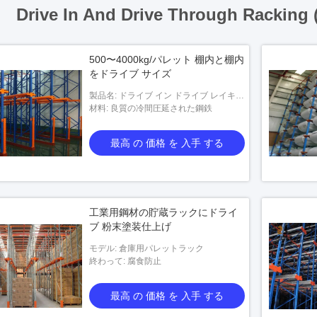
Drive In And Drive Through Racking 
500〜4000kg/パレット 棚内と棚内
をドライブ サイズ
製品名: ドライブ イン ドライブ レイキン
グ を 通過 する
材料: 良質の冷間圧延された鋼鉄
最高 の 価格 を 入手 する
工業用鋼材の貯蔵ラックにドライ
ブ 粉末塗装仕上げ
モデル: 倉庫用パレットラック
終わって: 腐食防止
最高 の 価格 を 入手 する