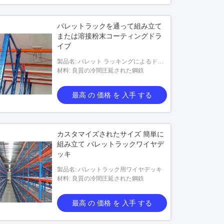
パレットラックを通って組み立て
または溶接粉末コーティングドラ
イブ
製品名: パレット ラッキングによるドラ
イブ
材料: 良質の冷間圧延された鋼鉄
最高 の 価格 を 入手 する
カスタマイズされたサイズ 簡単に
組み立て パレットラックワイヤデ
ッキ
製品名: パレットラック用ワイヤデッキ
材料: 良質の冷間圧延された鋼鉄
最高 の 価格 を 入手 する