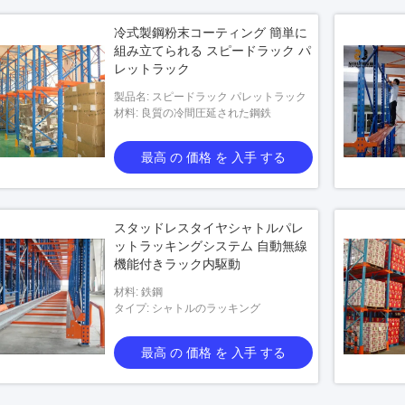
冷式製鋼粉末コーティング 簡単に
組み立てられる スピードラック パ
レットラック
製品名: スピードラック パレットラック
材料: 良質の冷間圧延された鋼鉄
最高 の 価格 を 入手 する
スタッドレスタイヤシャトルパレ
ットラッキングシステム 自動無線
機能付きラック内駆動
材料: 鉄鋼
タイプ: シャトルのラッキング
最高 の 価格 を 入手 する