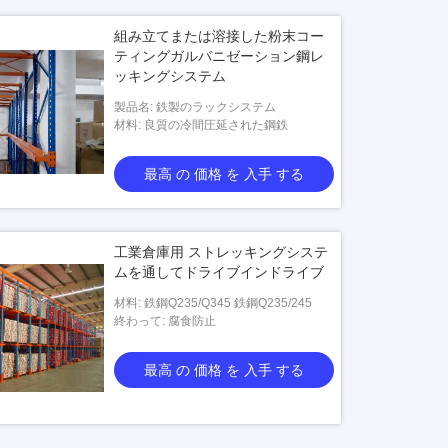
組み立てまたは溶接した粉末コー
ティングガルバニゼーション鋼レ
ッキングシステム
製品名: 鉄製のラックシステム
材料: 良質の冷間圧延された鋼鉄
最高 の 価格 を 入手 する
工業倉庫用 ストレッキングシステ
ムを通してドライブインドライブ
材料: 鉄鋼Q235/Q345 鉄鋼Q235/245
終わって: 腐食防止
最高 の 価格 を 入手 する