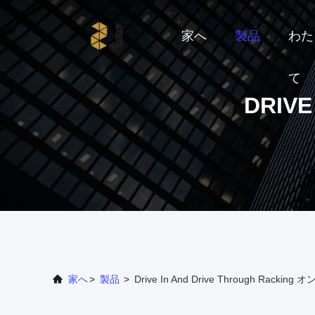
家へ
製品
わた
て
DRIVE
家へ
>
製品
>
Drive In And Drive Through Rack