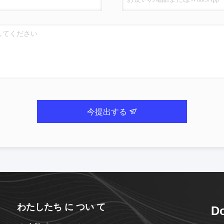
今提出する
わたしたち に つい て
Do