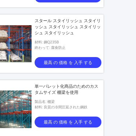
スタール スタイリッシュ スタイリ
ッシュ スタイリッシュ スタイリッ
シュ スタイリッシュ
材料: 鋼Q235B
終わって: 腐食防止
最高 の 価格 を 入手 する
単一パレット化商品のためのカス
タムサイズ 棚梁を使用
製品名: 棚梁
材料: 良質の冷間圧延された鋼鉄
最高 の 価格 を 入手 する