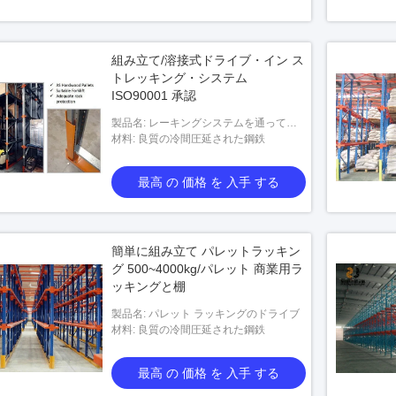
組み立て/溶接式ドライブ・イン ス
トレッキング・システム
ISO90001 承認
製品名: レーキングシステムを通ってド
ライブ
材料: 良質の冷間圧延された鋼鉄
最高 の 価格 を 入手 する
簡単に組み立て パレットラッキン
グ 500~4000kg/パレット 商業用ラ
ッキングと棚
製品名: パレット ラッキングのドライブ
材料: 良質の冷間圧延された鋼鉄
最高 の 価格 を 入手 する