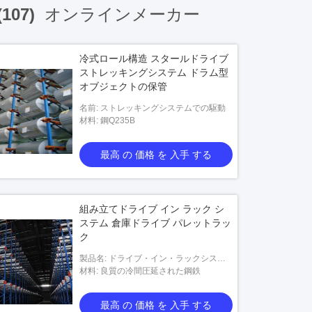
(107)
オンラインメーカー
冷式ロール構造 スタールドライブ
ストレッキングシステム ドラム型
オブジェクトの保管
名前: ストレッキングシステムでの駆動
材料: 鋼Q235B
最高 の 価格 を 入手 する
組み立てドライブ イン ラック シ
ステム 倉庫ドライブ パレットラッ
ク
製品名: ドライブ・イン・ラックシステ
ム
材料: 良質の冷間圧延された鋼鉄
最高 の 価格 を 入手 する