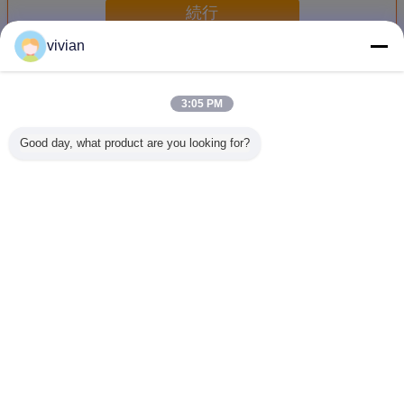
続行
vivian
パレット ラッキングのドライブ
多く
3:05 PM
Good day, what product are you looking for?
パレット・ラッキ
スタール スタイリ
工業倉庫保管用の
高密度パ
ングのメタルドラ
ッシュ スタイリッ
パレットラックに
蔵のため
イブ 1500kg/パレ
シュ スタイリッシ
おけるカスタマイ
棚の2つ
ット倉庫棚システ
ュ スタイリッシュ
ズされた冷たいロ
ドラ
ム
スタイリッシュ
ールドライブ
言語を変えて下さい
Japanese
ホーム
|
わたしたち に つい て
|
連絡 ください
|
地図
|
プライバシーポリシー
デスクトップの眺め
Copyright © 2017 - 2026 Dongguan Zhijia Storage Equipment Co.,Ltd..