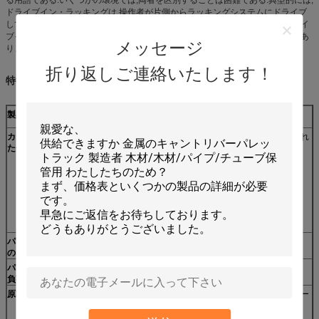
ドライブイン・ラッキングは,操作者が片側からラッキングシステムにドライブ
して,同じエントリーポイントからパレットを取り出すことを要求します.ドライ
ブイン・ラックシステムの中には,壁があるか,反対端に閉ざされているものもあ
メッセージ
ります.
折り返しご連絡いたします！
特徴:
製品名
パレットラックでドライブ
カスタマイズされ
ドライブイン・ラッキングは様々なサイズと構成で提供され
た仕様
ています.電話やメールでご相談ください.
パレット・レール
2レベル,3レベル4レベル5レベル
のレベル
パレットあたりの
500kg,800kg,1200kg,1500kg,2000kg 試聴する
負荷容量
原材料
上海バオステールグループから購入された高品質の冷式ロー
ル鋼Q235B ((SS400)