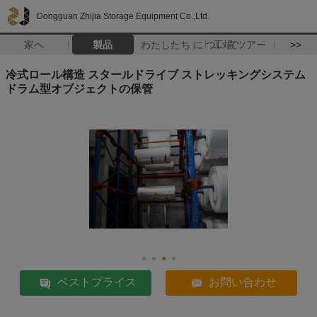
Dongguan Zhijia Storage Equipment Co.,Ltd.
家へ
製品
わたしたち に つい て
工場 ツアー
>>
冷式ロール構造 スタールドライブ ストレッキングシステム
ドラム型オブジェクトの保管
ベストプライス
お問い合わせ