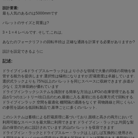
設計要素:
最も人気のあるのは5000mmです
パレットのサイズと荷重は?
3 + 1 = 4 レベルです. そして,これは,
あなたのフォークリフトの回転半径は 正確な通路を計算する必要がありますか?
設計を設定できるように
記述:
ドライブイン&ドライブスルーラックは,より小さな領域で大量の同様の荷物を保
管する能力を提供します.選択性は犠牲になりますが,貯蔵密度は卓越しています.
選択式ラックよりも 75%以上のパレットを同じスペースに収納できます.歩道が
少なく 立方体収納が優れています
ドライブインラックシステムを識別する簡単な方法は,LIFOの在庫管理である.製
品が1つのエントリー/出口点のため,最後に入る,最初に出る在庫方式で回転する.
ドライブインラック 空間を最適化 棚間隔の通路をなくす 荷物路線と同じくらい
の参照を認める低回転製品で,基準ごとに多くのパレット.
このシステムは蓄積による貯蔵原理に基づいており,面積と高さの両方において
利用可能なスペースを最大限に利用できます.ドライブイン・ラックは,均質な製
品の保管のために設計されています.沢山のパレットを収容できます
ドライブイン・ラックとドライブスルー・ラックは,しばしば互換的に使用され
る用語である.いくつかの環境では,両者を区別することは困難である.典型的には,