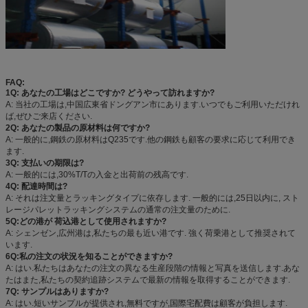
FAQ:
1Q: あなたの工場はどこですか? どうやって訪れますか?
A: 当社の工場は,中国広東省ドングアン市にあります.いつでもご利用いただけれ
ば,ぜひご来店ください.
2Q: あなたの製品の原材料は何ですか?
A: 一般的に,鋼鉄の原材料はQ235です.他の鋼鉄も顧客の要求に応じて利用でき
ます.
3Q: 支払いの期限は?
A: 一般的には,30%T/Tの入金と出荷前の残高です.
4Q: 配達時間は?
A: それは注文量とラッキングタイプに依存します. 一般的には,25日以内に, スト
レージパレットラッキングシステムの通常の注文量のために.
5Q:どの港が 荷込港として使用されますか?
A: シェンゼン,広州港は,私たちの最も近い港です. 強く荷乗港として推奨されて
います.
6Q:私の注文の状況を知ることができますか?
A: はい.私たちはあなたの注文の異なる生産段階の情報と写真を送信します.あな
たはまた,私たちの契約追跡システムで最新の情報を取得することができます.
7Q: サンプルはありますか?
A: はい.短いサンプルが提供され,無料ですが,国際宅配費は顧客が負担します.