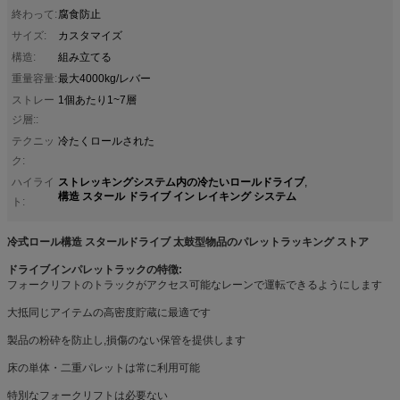
終わって:
腐食防止
サイズ:
カスタマイズ
構造:
組み立てる
重量容量:
最大4000kg/レバー
ストレー
1個あたり1~7層
ジ層::
テクニッ
冷たくロールされた
ク:
ストレッキングシステム内の冷たいロールドライブ
ハイライ
,
構造 スタール ドライブ イン レイキング システム
ト:
冷式ロール構造 スタールドライブ 太鼓型物品のパレットラッキング ストア
ドライブインパレットラックの特徴:
フォークリフトのトラックがアクセス可能なレーンで運転できるようにします
大抵同じアイテムの高密度貯蔵に最適です
製品の粉砕を防止し,損傷のない保管を提供します
床の単体・二重パレットは常に利用可能
特別なフォークリフトは必要ない