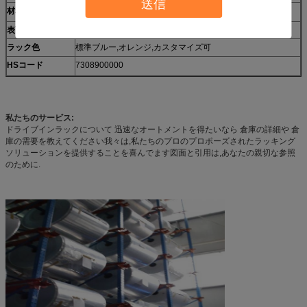
送信
材料の厚さ
1.5mm,1.8mm,2.0mm,2.5mm
表面処理
デオイル,デストリング,粉末塗装
ラック色
標準ブルー,オレンジ,カスタマイズ可
HSコード
7308900000
私たちのサービス:
ドライブインラックについて 迅速なオートメントを得たいなら 倉庫の詳細や 倉
庫の需要を教えてください我々は,私たちのプロのプロポーズされたラッキング
ソリューションを提供することを喜んでます図面と引用は,あなたの親切な参照
のために.