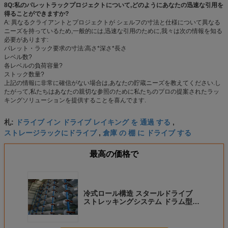
8Q:私のパレットラックプロジェクトについて,どのようにあなたの迅速な引用を
得ることができますか?
A: 異なるクライアントとプロジェクトが シェルフの寸法と仕様について異なる
ニーズを持っているため,一般的には,迅速な引用のために,我々は次の情報を知る
必要があります:
パレット・ラック要求の寸法:高さ*深さ*長さ
レベル数?
各レベルの負荷容量?
ストック数量?
上記の情報に非常に確信がない場合は,あなたの貯蔵ニーズを教えてください.し
たがって,私たちはあなたの親切な参照のために私たちのプロの提案されたラッ
キングソリューションを提供することを喜んでます.
ドライブ イン ドライブ レイキング を 通過 する
札:
,
ストレージラックにドライブ
倉庫 の 棚 に ドライブ する
,
最高の価格で
冷式ロール構造 スタールドライブ
ストレッキングシステム ドラム型オ
ブジェクトの保管