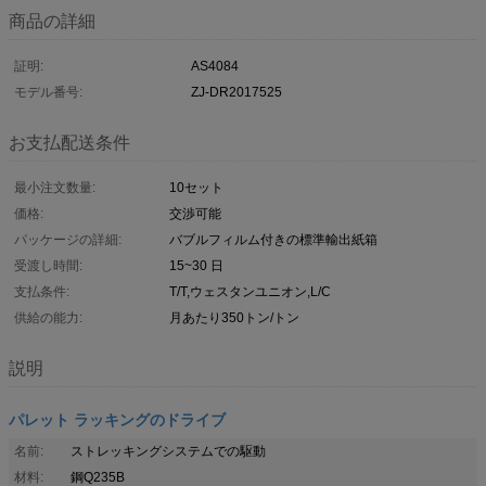
商品の詳細
証明:
AS4084
モデル番号:
ZJ-DR2017525
お支払配送条件
最小注文数量:
10セット
価格:
交渉可能
パッケージの詳細:
バブルフィルム付きの標準輸出紙箱
受渡し時間:
15~30 日
支払条件:
T/T,ウェスタンユニオン,L/C
供給の能力:
月あたり350トン/トン
説明
パレット ラッキングのドライブ
名前:
ストレッキングシステムでの駆動
材料:
鋼Q235B